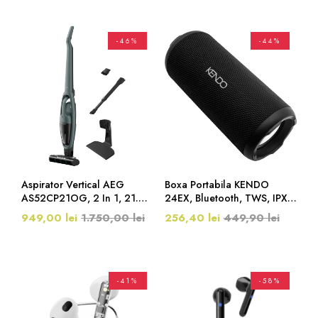
-46%
-44%
Aspirator Vertical AEG
Boxa Portabila KENDO
AS52CP21OG, 2 In 1, 21.6
24EX, Bluetooth, TWS, IPX6,
V, 50 Minute, Ocean Green
USB-C, MicroSD, Aux-In,
949,00 lei
1.750,00 lei
256,40 lei
449,90 lei
Negru
-41%
-58%