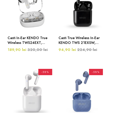
Casti In-Ear KENDO True
Casti True Wireless In-Ear
Wireless TWS24EXT,
KENDO TWS 21EXSW,
Bluetooth, USB, Control
Bluetooth, Negru
189,90 lei
320,00 lei
94,90 lei
224,90 lei
Tactil, Transparent
-58%
-58%