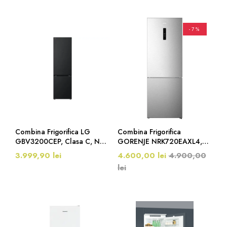
-7%
Combina Frigorifica LG
Combina Frigorifica
GBV3200CEP, Clasa C, No
GORENJE NRK720EAXL4,
Frost, 387 Litri, 203 Cm,
Clasa E, No Frost Plus, 495
3.999,90 lei
4.600,00 lei
4.900,00
Negru Mat
Litri, 200 Cm, Argintiu
lei