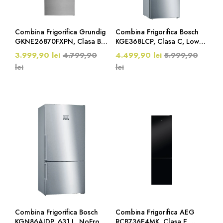
Combina Frigorifica Grundig
Combina Frigorifica Bosch
GKNE26870FXPN, Clasa B,
KGE368LCP, Clasa C, Low
No Frost, 323 Litri, 186 Cm,
Frost, 308 Litri, 186 Cm, Inox
3.999,90 lei
4.799,90
4.499,90 lei
5.999,90
Inox
lei
lei
Combina Frigorifica Bosch
Combina Frigorifica AEG
KGN86AIDP, 631 L, NoFrost,
RCB736E4MK, Clasa E,