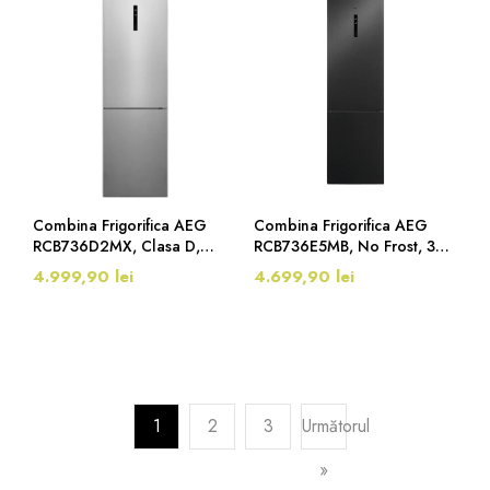
Combina Frigorifica AEG
Combina Frigorifica AEG
RCB736D2MX, Clasa D,
RCB736E5MB, No Frost, 367
NoFrost, 201 Cm, 366 Litri,
L, H 201 Cm, Clasa E, Negru
4.999,90 lei
4.699,90 lei
Inox
1
2
3
Următorul
»