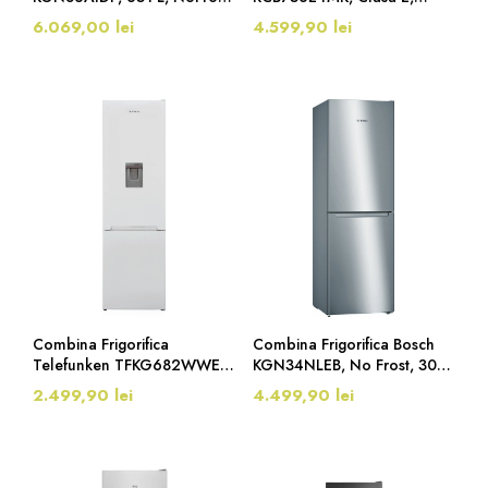
VitaFresh, Clasa D, H 186
NoFrost, 367 Litri, 201 Cm,
6.069,00 lei
4.599,90 lei
Cm, Inox Antiamprenta
Negru
Combina Frigorifica
Combina Frigorifica Bosch
Telefunken TFKG682WWE,
KGN34NLEB, No Frost, 300
Clasa E, 286 Litri, 180 Cm,
Litri, 186 Cm, Inox
2.499,90 lei
4.499,90 lei
Alb