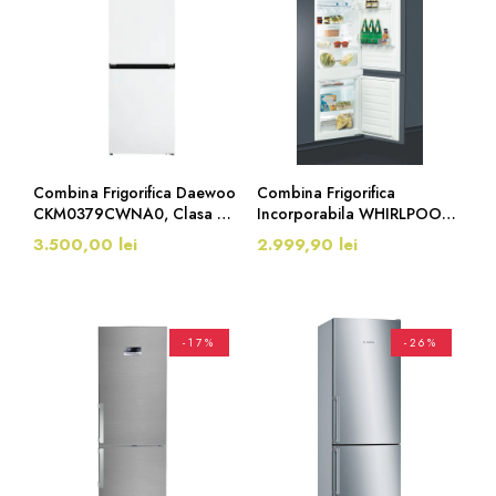
Combina Frigorifica Daewoo
Combina Frigorifica
CKM0379CWNA0, Clasa C,
Incorporabila WHIRLPOOL
No Frost, 186 Cm, 294 Litri,
ART 7811/A+, Clasa F,
3.500,00 lei
2.999,90 lei
Alb
LessFrost, 273 L, H 177 Cm,
6th Sense, Inox
-17%
-26%