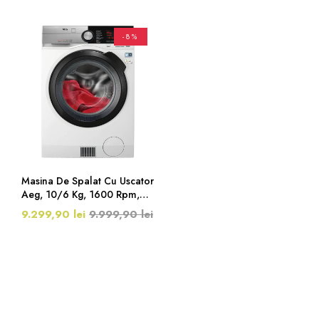
-8%
Masina De Spalat Cu Uscator
Aeg, 10/6 Kg, 1600 Rpm,
Clasa A, Alb
9.299,90 lei
9.999,90 lei