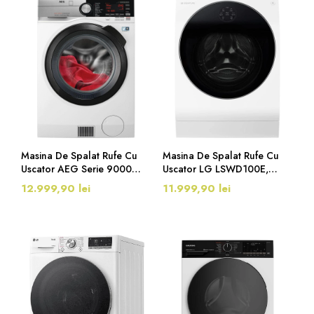
Masina De Spalat Rufe Cu
Masina De Spalat Rufe Cu
Uscator AEG Serie 9000
Uscator LG LSWD100E,
L9WSF80699, Clasa C, 9/6
Clasa A, 12/7 Kg, 1600
12.999,90 lei
11.999,90 lei
Kg, 1600 Rpm, Alb
Rpm, Control Vocal, Alb