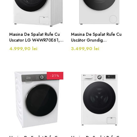
Masina De Spalat Rufe Cu
Masina De Spalat Rufe Cu
Uscator LG W4WR70E61,
Uscător Grundig
Clasa D, 11/6 Kg, 1400
GD7P510447W, Clasa D,
4.999,90 lei
3.499,90 lei
Rpm, Alb
10/6 Kg, 1400 Rpm,
EcoMotor, Alb
-21%