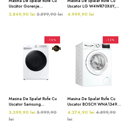
Masina De Spalat Rufe Cu
Masina De Spalat Rufe Cu
Uscător Gorenje
Uscator LG W4WR70X6Y,
WD2S164ADSWA/DE, 10/6
Clasa D, 10/6 Kg, AI DD®,
2.849,90 lei
3.599,90 lei
4.999,90 lei
Kg, 1400 Rpm, Inverter
1400 Rpm, Alb
PowerDrive Motor, Alb
-16%
-13%
Masina De Spalat Rufe Cu
Masina De Spalat Rufe Cu
Uscator Samsung
Uscator BOSCH WNA13490,
WD10T634DBH/S7, 10.5 +
Clasa E, 8/5 Kg, AquaStop,
3.399,90 lei
3.999,90
4.274,90 lei
4.899,90
6 Kg, 1400 RPM, Clasa A/E,
1400 Rpm, Alb
lei
lei
AI Control, Alb