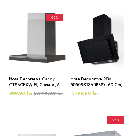
-62%
Hota Decorativa Candy
Hota Decorativa PKM
CTS6CEXWIFI, Clasa A, 60
50509S1360BBPY, 60 Cm,
Cm, 454 M3/h, Inox/Negru
Clasa B, 348 M³/h, Negru
899,90 lei
2.340,00 lei
1.499,90 lei
Mat
-26%