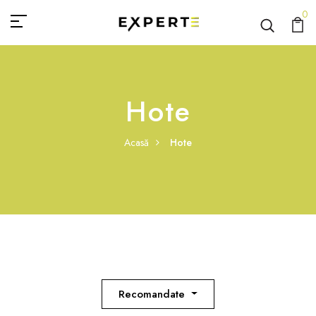
0
Hote
Acasă
Hote
Recomandate