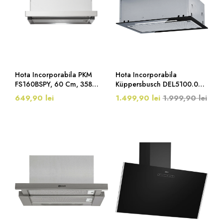
Hota Incorporabila PKM
Hota Incorporabila
FS160BSPY, 60 Cm, 358
Küppersbusch DEL5100.0S,
M³/h, Inox
55 Cm, LED, 329 M3/h,
649,90 lei
1.499,90 lei
1.999,90 lei
Negru