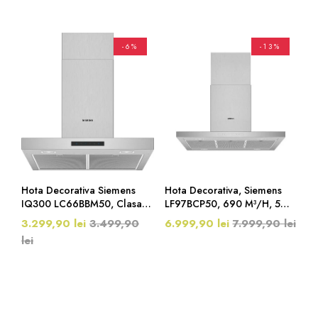
-6%
-13%
Hota Decorativa Siemens
Hota Decorativa, Siemens
IQ300 LC66BBM50, Clasa
LF97BCP50, 690 M³/h, 5
A, LED, 360 M3/h, Inox
Viteze, 140 W, L 90 Cm,
3.299,90 lei
3.499,90
6.999,90 lei
7.999,90 lei
Inox
lei