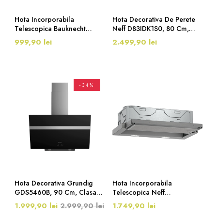
Hota Incorporabila
Hota Decorativa De Perete
Telescopica Bauknecht
Neff D83IDK1S0, 80 Cm,
DBAH64LMX, 60 Cm, 448
Clasa A, 550 M³/h, Negru
999,90 lei
2.499,90 lei
M³/h, Argintiu
-34%
Hota Decorativa Grundig
Hota Incorporabila
GDS5460B, 90 Cm, Clasa
Telescopica Neff
A, 632 M³/h, Negru
D46BR12X6, 60 Cm, Clasa
1.999,90 lei
2.999,90 lei
1.749,90 lei
C, 231 M³/h, Argintiu