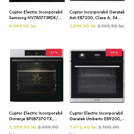
Cuptor Electric Incorporabil
Cuptor Incorporabil Geratek
Samsung NV7B5775RDK/U1,
Asti EB7200, Clasa A, 54
Clasa A+, 9 Moduri De
Litri, 8 Funcții, Inox
9.999,90 lei
1.599,90 lei
2.199,90 lei
Functionare, Dual Cook
Flex™, Piroliza, SmartThings
Cooking, 40 De Programe
Automate, Control WiFi, 76
Litri, Negru
-21%
-30%
Cuptor Electric Incorporabil
Cuptor Electric Incorporabil
Gorenje BPSB737OTX,
Geratek Umberto EB9200,
Clasa A+, Piroliza, 77 Litri,
Clasa A, 56 Litri, Negru
2.399,90 lei
2.999,90
1.472,40 lei
2.100,00
Inox