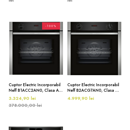
lei
lei
-100%
Cuptor Electric Incorporabil
Cuptor Electric Incorporabil
Neff B1ACC2AN0, Clasa A,
Neff B2ACG7AN0, Clasa A,
71 Litri, EasyClean,
Piroliza, 71 Litri, Negru-Inox
3.324,90 lei
4.999,90 lei
Negru/Inox
378.000,00 lei