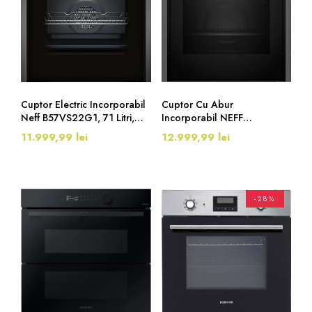
Cuptor Electric Incorporabil
Cuptor Cu Abur
Neff B57VS22G1, 71 Litri,
Incorporabil NEFF
Piroliza, EasyClean, Gri
BLE6470VSB, Clasa A+,
11.999,99 lei
12.999,99 lei
Grafit
CircoTherm®, Piroliza,
EasyClean®, Air Fry, 4.1"
Full Touch TFT-Display, 71
Litri, Negru
-28%