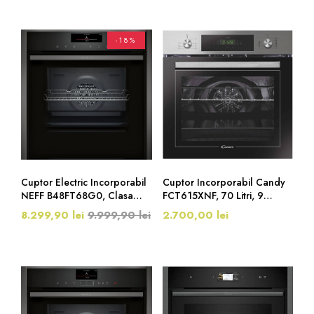
-18%
Cuptor Electric Incorporabil
Cuptor Incorporabil Candy
NEFF B48FT68G0, Clasa
FCT615XNF, 70 Litri, 9
A+, HomeConnect, 71 Litri,
Programe, WIFI, Inox
8.299,90 lei
9.999,90 lei
2.700,00 lei
Negru