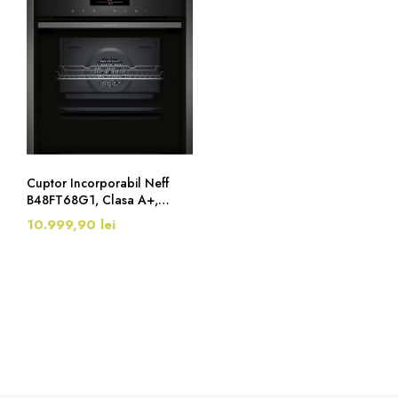
Cuptor Incorporabil Neff
B48FT68G1, Clasa A+,
FullSteam, Slide & Hide, 71
10.999,90 lei
Litri, Negru