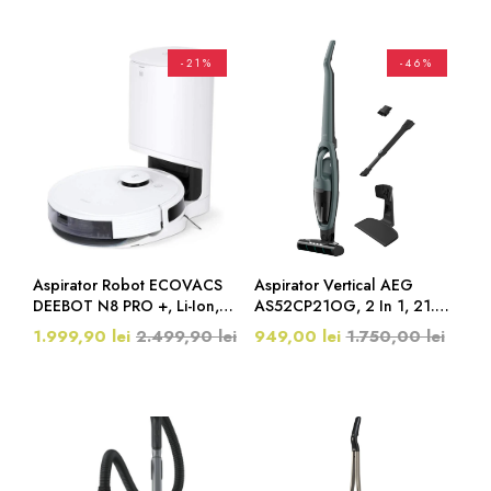
-21%
-46%
Aspirator Robot ECOVACS
Aspirator Vertical AEG
DEEBOT N8 PRO +, Li-Ion,
AS52CP21OG, 2 In 1, 21.6
3200mAh, Autonomie 110
V, 50 Minute, Ocean Green
1.999,90 lei
2.499,90 lei
949,00 lei
1.750,00 lei
Min, Compatibil Google
Home Sau Amazon Echo,
2.5 L, Alb