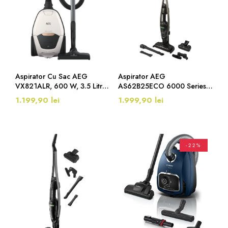
Aspirator Cu Sac AEG
Aspirator AEG
VX821ALR, 600 W, 3.5 Litri,
AS62B25ECO 6000 Series,
Soft White
25.2 V, 40 Min, Negru
1.199,90 lei
1.999,90 lei
-22%