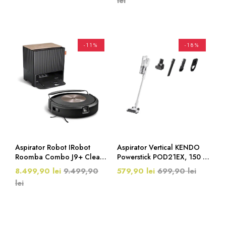
lei
Min, Galben/nichel
Gri/Portocaliu
-11%
-18%
Aspirator Robot IRobot
Aspirator Vertical KENDO
Roomba Combo J9+ Clean
Powerstick POD21EX, 150 W
Base, 180 Minute, Ruby
DC, 25.2 V, 2000 MAh,
8.499,90 lei
9.499,90
579,90 lei
699,90 lei
Bronze
Perie Motorizata, 45/12 Min,
lei
0.45 Min, Alb/argintiu