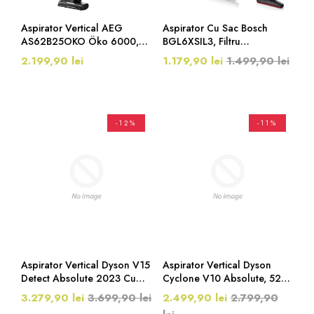
Aspirator Vertical AEG
Aspirator Cu Sac Bosch
AS62B25OKO Öko 6000,
BGL6XSIL3, Filtru
40 Min, 25.2 V, 0.3 Litri,
UltraAllergy, 600 W, 4 Litri,
2.199,90 lei
1.179,90 lei
1.499,90 lei
Negru
Albastru
-12%
-11%
Aspirator Vertical Dyson V15
Aspirator Vertical Dyson
Detect Absolute 2023 Cu
Cyclone V10 Absolute, 525
Iluminare , 660 W, Ecran
W, 29.4V, 0.76 L,
3.279,90 lei
3.699,90 lei
2.499,90 lei
2.799,90
LCD, 0.77l, Autonomie 60
Autonomie 60 Min,