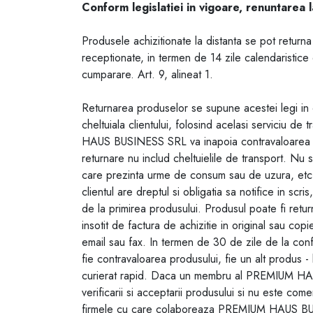
Conform legislatiei in vigoare, renuntarea l
Produsele achizitionate la distanta se pot return
receptionate, in termen de 14 zile calendaristice d
cumparare. Art. 9, alineat 1.
Returnarea produselor se supune acestei legi in c
cheltuiala clientului, folosind acelasi serviciu 
HAUS BUSINESS SRL va inapoia contravaloarea comen
returnare nu includ cheltuielile de transport. Nu s
care prezinta urme de consum sau de uzura, etc. R
clientul are dreptul si obligatia sa notifice in sc
de la primirea produsului. Produsul poate fi return
insotit de factura de achizitie in original sau cop
email sau fax. In termen de 30 de zile de la confi
fie contravaloarea produsului, fie un alt produs -
curierat rapid. Daca un membru al PREMIUM HAUS 
verificarii si acceptarii produsului si nu este come
firmele cu care colaboreaza PREMIUM HAUS BUSINESS