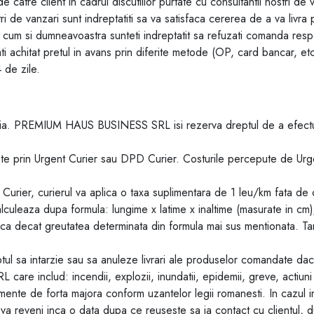
 catre client in cadrul discutiilor purtate cu consultantii nostri de
stri de vanzari sunt indreptatiti sa va satisfaca cererea de a va livra
um si dumneavoastra sunteti indreptatit sa refuzati comanda respec
ti achitat pretul in avans prin diferite metode (OP, card bancar, et
 de zile.
nia. PREMIUM HAUS BUSINESS SRL isi rezerva dreptul de a efectu
n Urgent Curier sau DPD Curier. Costurile percepute de Urgent C
nt Curier, curierul va aplica o taxa suplimentara de 1 leu/km fata de 
alculeaza dupa formula: lungime x latime x inaltime (masurate in c
ica decat greutatea determinata din formula mai sus mentionata. Tar
sa intarzie sau sa anuleze livrari ale produselor comandate daca
includ: incendii, explozii, inundatii, epidemii, greve, actiuni 
dimente de forta majora conform uzantelor legii romanesti. In cazul i
ul va reveni inca o data dupa ce reuseste sa ia contact cu clientul,