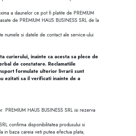
maxima a daunelor ce pot fi platite de PREMIUM
ei incasate de PREMIUM HAUS BUSINESS SRL de la
ute numele si datele de contact ale service-ului
ta curierului, inainte ca acesta sa plece de
rbal de constatare. Reclamatiile
sport formulate ulterior livrarii sunt
ezitati sa il verificati inainte de a
uselor. PREMIUM HAUS BUSINESS SRL isi rezerva
L confirma disponibilitatea produsului si
ala in baza careia veti putea efectua plata;