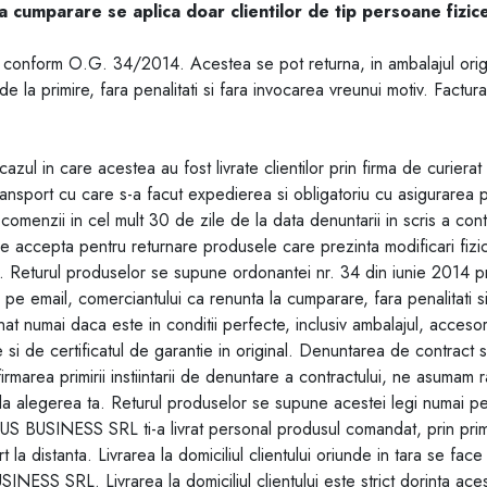
a cumparare se aplica doar clientilor de tip persoane fizice
a conform O.G. 34/2014. Acestea se pot returna, in ambalajul origin
e la primire, fara penalitati si fara invocarea vreunui motiv. Factur
azul in care acestea au fost livrate clientilor prin firma de curier
de transport cu care s-a facut expedierea si obligatoriu cu asigurar
zii in cel mult 30 de zile de la data denuntarii in scris a contra
e accepta pentru returnare produsele care prezinta modificari fizice,
eturul produselor se supune ordonantei nr. 34 din iunie 2014 privin
ris, pe email, comerciantului ca renunta la cumparare, fara penalitati 
at numai daca este in conditii perfecte, inclusiv ambalajul, accesori
ie si de certificatul de garantie in original. Denuntarea de contract 
rmarea primirii instiintarii de denuntare a contractului, ne asumam 
 la alegerea ta. Returul produselor se supune acestei legi numai pent
BUSINESS SRL ti-a livrat personal produsul comandat, prin primire
rt la distanta. Livrarea la domiciliul clientului oriunde in tara se fa
 SRL. Livrarea la domiciliul clientului este strict dorinta acestu