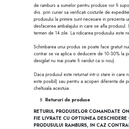
de ramburs a sumelor pentru produse vor fi suport
dvs. prin curier sa verificati costurile de ex
produsului la primire sunt necesare in prezenta un
desfacerea ambalajului in care se afla produsul. I
termen de 14 zile. La ridicarea produsului este n
Schimbarea unui produs se poate face gratuit numa
contrar se va aplica o deducere de 10-30% la pre
desigilat nu mai poate fi vandut ca si nou).
Daca produsul este returnat intr-o stare in care n
este posibil) sau pentru a acoperi diferenta de p
cheltuiala acestuia.
Retururi de produse
RETURUL PRODUSELOR COMANDATE ON L
FIE LIVRATE CU OPTIUNEA DESCHIDERE C
PRODUSULUI RAMBURS, IN CAZ CONTRAR