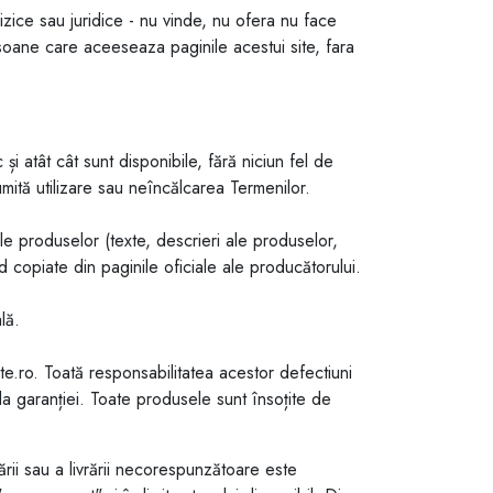
ce sau juridice - nu vinde, nu ofera nu face
soane care aceeseaza paginile acestui site, fara
și atât cât sunt disponibile, fără niciun fel de
numită utilizare sau neîncălcarea Termenilor.
e produselor (texte, descrieri ale produselor,
d copiate din paginile oficiale ale producătorului.
lă.
o. Toată responsabilitatea acestor defectiuni
 garanției. Toate produsele sunt însoțite de
ii sau a livrării necorespunzătoare este