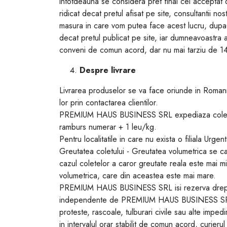
intotdeauna se considera pret final cel acceptat de
ridicat decat pretul afisat pe site, consultantii no
masura in care vom putea face acest lucru, dupa c
decat pretul publicat pe site, iar dumneavoastra a
conveni de comun acord, dar nu mai tarziu de 14
Despre livrare
Livrarea produselor se va face oriunde in Roma
lor prin contactarea clientilor.
PREMIUM HAUS BUSINESS SRL expediaza colete pri
ramburs numerar + 1 leu/kg.
Pentru localitatile in care nu exista o filiala Urge
Greutatea coletului - Greutatea volumetrica se c
cazul coletelor a caror greutate reala este mai m
volumetrica, care din aceastea este mai mare.
PREMIUM HAUS BUSINESS SRL isi rezerva dreptul 
independente de PREMIUM HAUS BUSINESS SRL care 
proteste, rascoale, tulburari civile sau alte impe
in intervalul orar stabilit de comun acord, curier