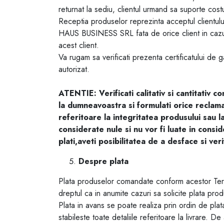
returnat la sediu, clientul urmand sa suporte cost
Receptia produselor reprezinta acceptul clientul
HAUS BUSINESS SRL fata de orice client in cazu
acest client.
Va rugam sa verificati prezenta certificatului de 
autorizat.
ATENTIE: Verificati calitativ si cantitativ c
la dumneavoastra si formulati orice reclam
referitoare la integritatea produsului sau l
considerate nule si nu vor fi luate in conside
plati,aveti posibilitatea de a desface si ver
Despre plata
Plata produselor comandate conform acestor Ter
dreptul ca in anumite cazuri sa solicite plata pro
Plata in avans se poate realiza prin ordin de p
stabileste toate detaliile referitoare la livrare. 