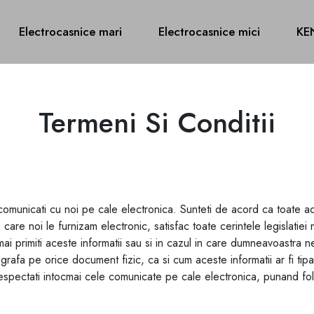
Electrocasnice mari
Electrocasnice mici
KE
Termeni Si Conditii
, comunicati cu noi pe cale electronica. Sunteti de acord ca toate ac
 pe care noi le furnizam electronic, satisfac toate cerintele legisla
 primiti aceste informatii sau si in cazul in care dumneavoastra ne t
afa pe orice document fizic, ca si cum aceste informatii ar fi tipa
spectati intocmai cele comunicate pe cale electronica, punand fol