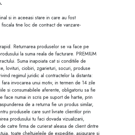
.
al si in aceeasi stare in care au fost
a fiscala tine loc de contract de vanzare-
at rapid. Returnarea produselor se va face pe
ea produsului la suma reala de facturare. PREMIUM
ctului. Suma inapoiata cat si conditiile de
 lovituri, ciobiri, zgarieturi, socuri, produse
d regimul juridic al contractelor la distanta:
si fara invocarea unui motiv, in termen de 14 zile
ile si consumabilele aferente, obligatoriu sa fie
se face numai in scris pe suport de hartie, prin
raspunderea de a returna fie un produs similar,
ru produsele care sunt livrate clientilor prin
a produsului tu faci dovada vizualizarii,
ce de catre firma de curierat aleasa de client dintre
ia, toate cheltuieleile de expeditie, asigurare si