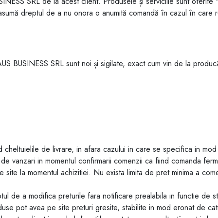
 SRL de la acest client. Produsele și serviciile sunt oferite "așa 
ă dreptul de a nu onora o anumită comandă în cazul în care res
 BUSINESS SRL sunt noi și sigilate, exact cum vin de la producă
d cheltuielile de livrare, in afara cazului in care se specifica in mod 
tul de vanzari in momentul confirmarii comenzii ca fiind comanda ferm
e site la momentul achizitiei. Nu exista limita de pret minima a come
 a modifica preturile fara notificare prealabila in functie de sto
use pot avea pe site preturi gresite, stabilite in mod eronat de catr