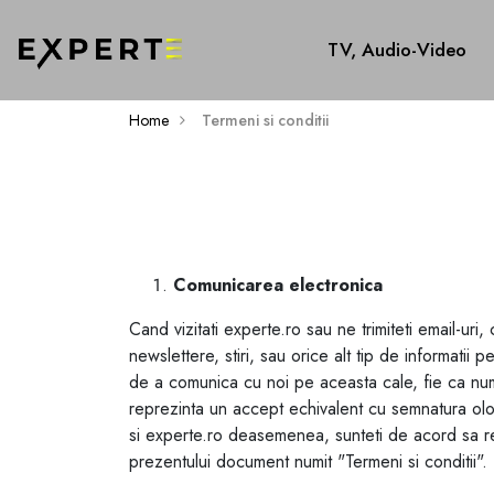
TV, Audio-Video
Home
Termeni si conditii
Termeni Si Conditii
Comunicarea electronica
Cand vizitati experte.ro sau ne trimiteti email-uri
newslettere, stiri, sau orice alt tip de informatii
de a comunica cu noi pe aceasta cale, fie ca numai
reprezinta un accept echivalent cu semnatura ologr
si experte.ro deasemenea, sunteti de acord sa re
prezentului document numit "Termeni si conditii".