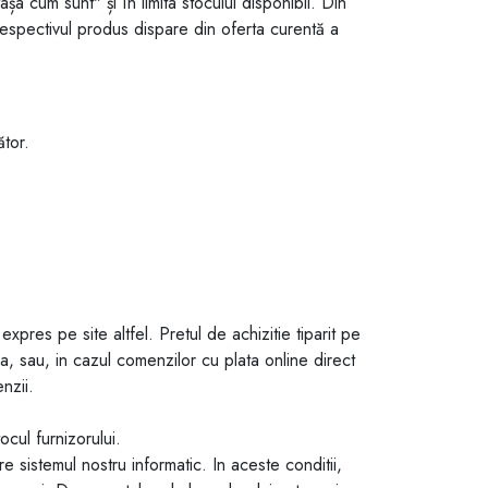
cum sunt" și în limita stocului disponibil. Din
pectivul produs dispare din oferta curentă a
tor.
expres pe site altfel. Pretul de achizitie tiparit pe
a, sau, in cazul comenzilor cu plata online direct
nzii.
cul furnizorului.
e sistemul nostru informatic. In aceste conditii,