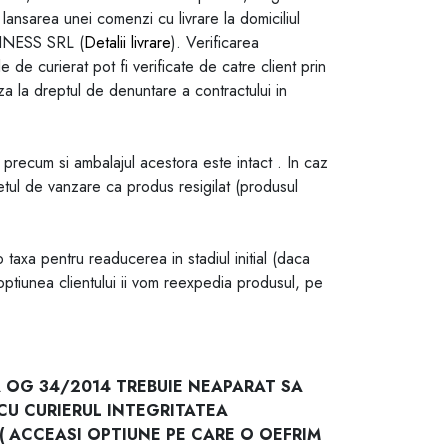
lansarea unei comenzi cu livrare la domiciliul
SINESS SRL (
Detalii livrare
). Verificarea
 de curierat pot fi verificate de catre client prin
aza la dreptul de denuntare a contractului in
precum si ambalajul acestora este intact . In caz
tul de vanzare ca produs resigilat (produsul
 taxa pentru readucerea in stadiul initial (daca
optiunea clientului ii vom reexpedia produsul, pe
 OG 34/2014 TREBUIE NEAPARAT SA
 CU CURIERUL INTEGRITATEA
( ACCEASI OPTIUNE PE CARE O OEFRIM