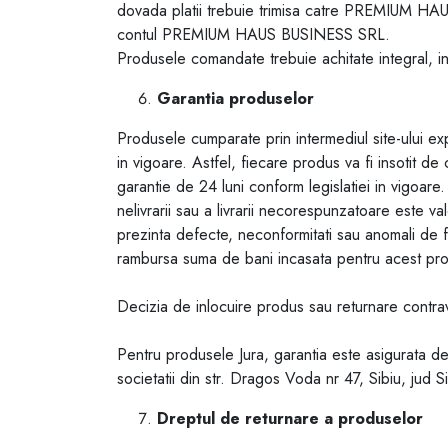
dovada platii trebuie trimisa catre PREMIUM H
contul PREMIUM HAUS BUSINESS SRL.
Produsele comandate trebuie achitate integral, in
Garantia produselor
Produsele cumparate prin intermediul site-ului ex
in vigoare. Astfel, fiecare produs va fi insoti
garantie de 24 luni conform legislatiei in vigoa
nelivrarii sau a livrarii necorespunzatoare est
prezinta defecte, neconformitati sau anomali d
rambursa suma de bani incasata pentru acest produ
Decizia de inlocuire produs sau returnare contr
Pentru produsele Jura, garantia este asigurata d
societatii din str. Dragos Voda nr 47, Sibiu, jud Si
Dreptul de returnare a produselor