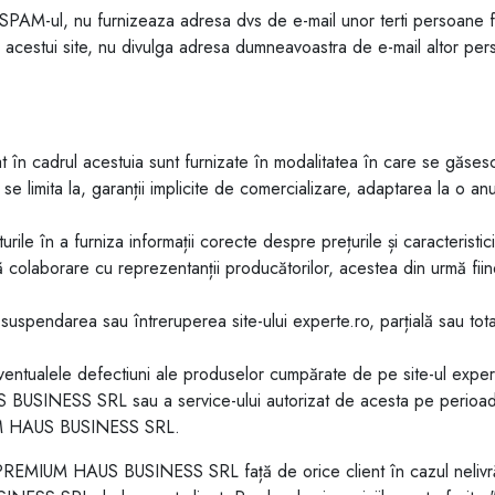
ul, nu furnizeaza adresa dvs de e-mail unor terti persoane fizi
 acestui site, nu divulga adresa dumneavoastra de e-mail altor per
at în cadrul acestuia sunt furnizate în modalitatea în care se găsesc 
a se limita la, garanții implicite de comercializare, adaptarea la o a
n a furniza informații corecte despre prețurile și caracteristicil
nsă colaborare cu reprezentanții producătorilor, acestea din urmă fiin
pendarea sau întreruperea site-ului experte.ro, parțială sau tota
ele defectiuni ale produselor cumpărate de pe site-ul experte.r
 BUSINESS SRL sau a service-ului autorizat de acesta pe perioada
MIUM HAUS BUSINESS SRL.
 PREMIUM HAUS BUSINESS SRL față de orice client în cazul nelivrăr