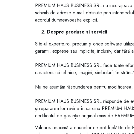
PREMIUM HAUS BUSINESS SRL nu incurajeaza SPAM-
schimb de adrese e-mail obtinute prin intermediul
acordul dumneavoastra explicit.
Despre produse si servicii
Site-ul experte.ro, precum și orice software utiliz
garanții, exprese sau implicite, inclusiv, dar fără 
PREMIUM HAUS BUSINESS SRL face toate eforturile î
caracteristici tehnice, imagini, simboluri) în strâ
Nu ne asumăm răspunderea pentru modificarea, sus
PREMIUM HAUS BUSINESS SRL răspunde de eventual
și repararea lor revine în sarcina PREMIUM HAUS
certificatul de garanție original emis de PRE
Valoarea maximă a daunelor ce pot fi plătite de