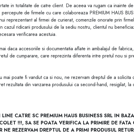
ate in totalitate de catre client. De aceea va rugam ca inainte de 
peditie percepute de firmele cu care colaboreaza PREMIUM HAUS BU
ui reprezentant al firmei de curierat, comenzile onorate prin firmele
n cazul ridicarii produsului de la sediu nostru, clientul nu benefici
ecesara verificarea acestuia.
i daca accesoriile si documentatia aflate in ambalajul de fabrica, 
tul de cumparare, care reprezinta diferenta intre pretul nou si pre
u mai poate fi vandut ca si nou, ne rezervam dreptul de a solicita o
ret rezultata din vanzarea produsului ca second-hand, resigilat, la 
INE CATRE SC PREMIUM HAUS BUSINESS SRL IN BAZA
OLET !!!, SA SE POATA VERIFICA LA PRIMIRE DE FATA
 NE REZERVAM DREPTUL DE A PRIMI PRODUSUL RETUR