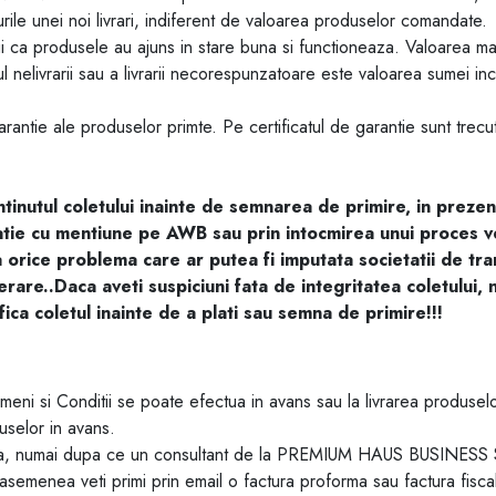
urile unei noi livrari, indiferent de valoarea produselor comandate.
ui ca produsele au ajuns in stare buna si functioneaza. Valoarea 
l nelivrarii sau a livrarii necorespunzatoare este valoarea sum
garantie ale produselor primte. Pe certificatul de garantie sunt trec
ontinutul coletului inainte de semnarea de primire, in prezen
atie cu mentiune pe AWB sau prin intocmirea unui proces ve
a orice problema care ar putea fi imputata societatii de tran
rare..Daca aveti suspiciuni fata de integritatea coletului, nu 
ifica coletul inainte de a plati sau semna de primire!!!
meni si Conditii se poate efectua in avans sau la livrarea prod
duselor in avans.
lata, numai dupa ce un consultant de la PREMIUM HAUS BUSINESS SR
De asemenea veti primi prin email o factura proforma sau factura fisc