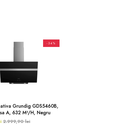
-34%
rativa Grundig GDS5460B,
sa A, 632 M³/h, Negru
i
2.999,90 lei