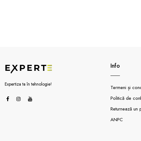
Info
Expertiza ta în tehnologie!
Termeni și condi
Politică de conf
Returnează un 
ANPC