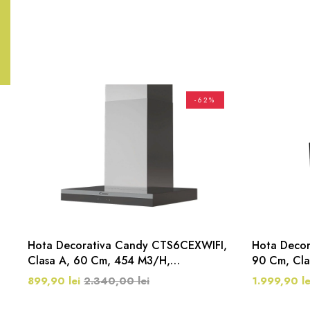
-62%
Hota Decorativa Candy CTS6CEXWIFI,
Hota Deco
Clasa A, 60 Cm, 454 M3/h,
90 Cm, Cla
Inox/Negru
899,90 lei
2.340,00 lei
1.999,90 le