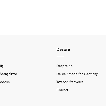
Despre
ții
Despre noi
idențialitate
De ce "Made for Germany"
produs
Întrebări frecvente
Contact