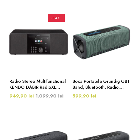
-14%
Radio Stereo Multifunctional
Boxa Portabila Grundig GBT
KENDO DABIR RadioXL
Band, Bluetooth, Radio,
21EX, CD, Ceas, Alarma,
DAB+, Verde
949,90 lei
1.099,90 lei
599,90 lei
Bluetooth, DAB+, FM, Radio
Internet, USB, Telecomanda,
Negru