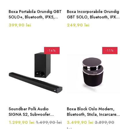
Boxa Portabila Grundig GBT
Boxa Incorporabile Grundig
SOLO+, Bluetooth, IPX5,
GBT SOLO, Bluetooth, IPX5,
Albastru
Rosu
399,90 lei
249,90 lei
-14%
-11%
Soundbar Polk Audio
Boxa Block Oslo Modern,
SIGNA S2, Subwoofer
Bluetooth, Sticla, Incarcare
Wireless, Bluetooth, HDMI
Wireless, Subwoofer, Negru
1.299,90 lei
1.499,90 lei
3.499,90 lei
3.899,90
ARC, Polk VoiceAdjust,