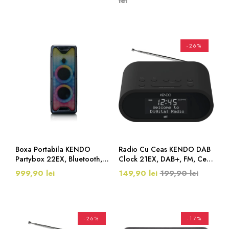
lei
200W, Negru
-26%
Boxa Portabila KENDO
Radio Cu Ceas KENDO DAB
Partybox 22EX, Bluetooth,
Clock 21EX, DAB+, FM, Ceas
100 W RMS, USB, Line-In,
Cu Alarmă, Statie De
999,90 lei
149,90 lei
199,90 lei
Radio FM PLL, Negru
Incarcare, Timer, Negru
-26%
-17%