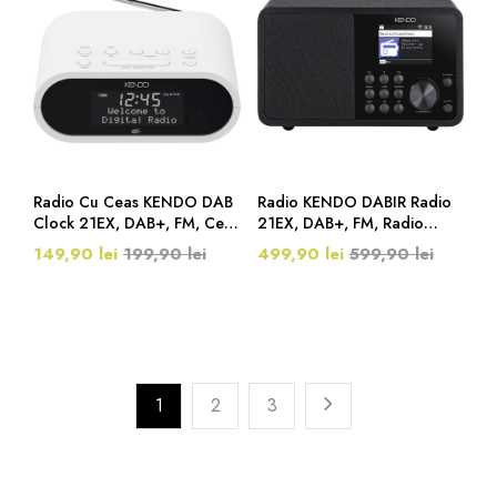
Radio Cu Ceas KENDO DAB
Radio KENDO DABIR Radio
Clock 21EX, DAB+, FM, Ceas
21EX, DAB+, FM, Radio
Cu Alarmă, Statie De
Internet, Bluetooth, Media
149,90 lei
199,90 lei
499,90 lei
599,90 lei
Incarcare, Timer, Alb
Player, Telecomanda,
Inregistrare USB, Negru
1
2
3