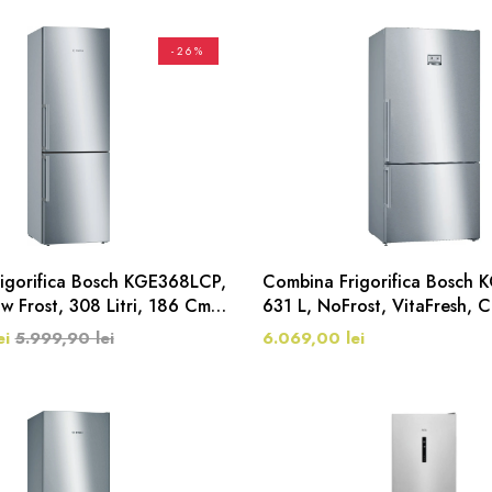
-26%
igorifica Bosch KGE368LCP,
Combina Frigorifica Bosch
w Frost, 308 Litri, 186 Cm,
631 L, NoFrost, VitaFresh, C
186 Cm, Inox Antiamprenta
ei
5.999,90 lei
6.069,00 lei