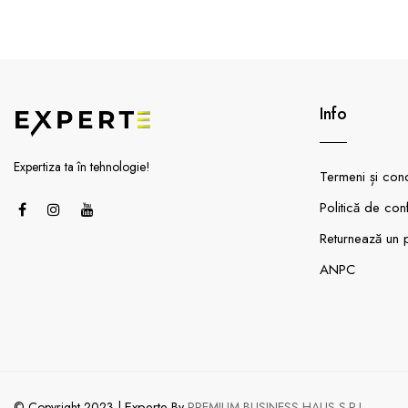
Info
Expertiza ta în tehnologie!
Termeni și condi
Politică de conf
Returnează un 
ANPC
Experte
© Copyright 2023 |
By
PREMIUM BUSINESS HAUS S.R.L.