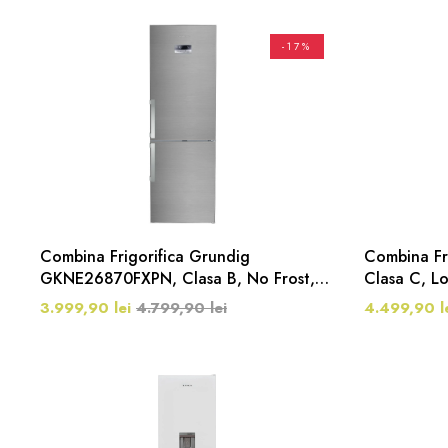
-17%
Combina Frigorifica Grundig
Combina Fr
GKNE26870FXPN, Clasa B, No Frost,
Clasa C, Lo
323 Litri, 186 Cm, Inox
Inox
3.999,90 lei
4.799,90 lei
4.499,90 l