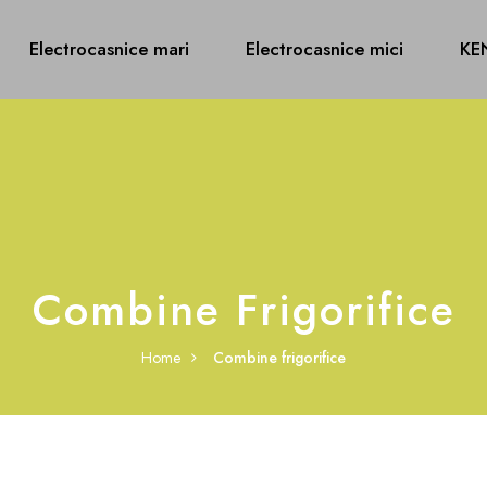
Electrocasnice mari
Electrocasnice mici
KE
Combine Frigorifice
Home
Combine frigorifice