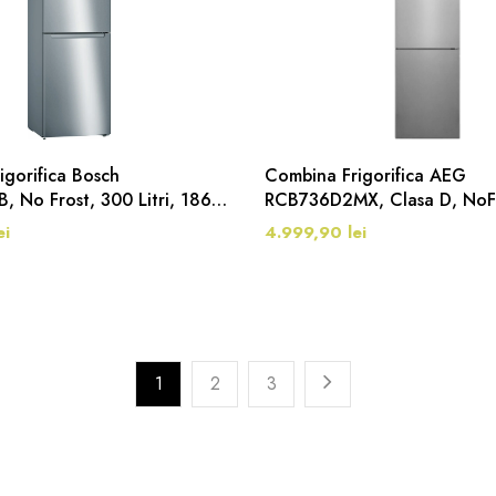
gorifica Bosch
Combina Frigorifica AEG
 No Frost, 300 Litri, 186
RCB736D2MX, Clasa D, NoFr
Cm, 366 Litri, Inox
ei
4.999,90 lei
1
2
3