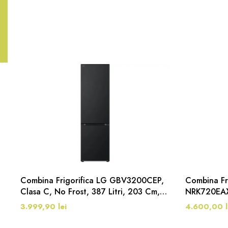
Combina Frigorifica LG GBV3200CEP,
Combina Fr
Clasa C, No Frost, 387 Litri, 203 Cm,
NRK720EAXL
Negru Mat
495 Litri, 
3.999,90 lei
4.600,00 l