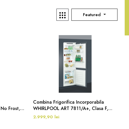
Featured
Combina Frigorifica Incorporabila
No Frost,
WHIRLPOOL ART 7811/A+, Clasa F,
LessFrost, 273 L, H 177 Cm, 6th Sense,
2.999,90 lei
Inox