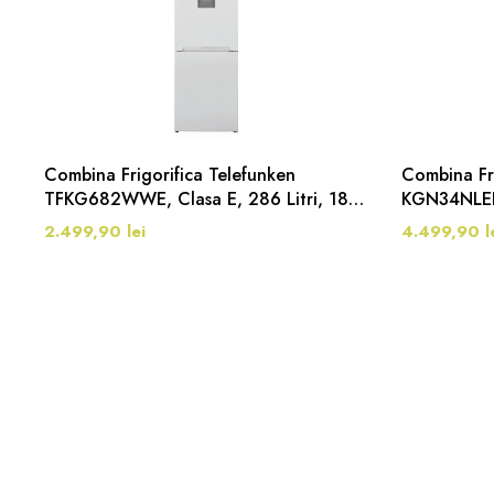
Combina Frigorifica Telefunken
Combina Fri
TFKG682WWE, Clasa E, 286 Litri, 180
KGN34NLEB,
Cm, Alb
Cm, Inox
2.499,90 lei
4.499,90 l