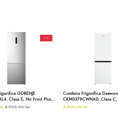
-7%
igorifica GORENJE
Combina Frigorifica Daewoo
4, Clasa E, No Frost Plus,
CKM0379CWNA0, Clasa C, 
200 Cm, Argintiu
186 Cm, 294 Litri, Alb
ei
4.900,00 lei
3.500,00 lei