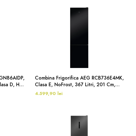
 KGN86AIDP,
Combina Frigorifica AEG RCB736E4MK,
lasa D, H
Clasa E, NoFrost, 367 Litri, 201 Cm,
Negru
4.599,90 lei