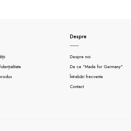
Despre
ții
Despre noi
idențialitate
De ce "Made for Germany"
produs
Întrebări frecvente
Contact