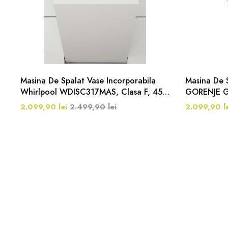
Masina De Spalat Vase Incorporabila
Masina De S
Whirlpool WDISC317MAS, Clasa F, 45
GORENJE G
Cm, 10 Seturi, 6 Programe, Argintiu
Seturi, 6 
2.099,90 lei
2.499,90 lei
2.099,90 le