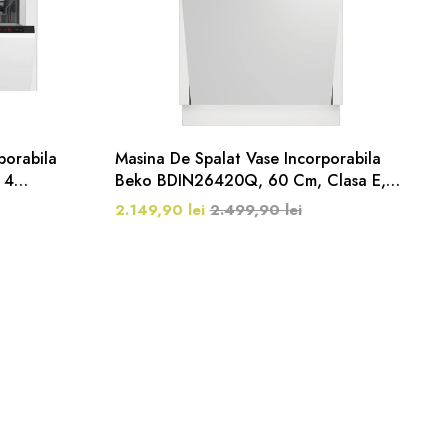
porabila
Masina De Spalat Vase Incorporabila
 4
Beko BDIN26420Q, 60 Cm, Clasa E,
se,
14 Seturi, 6 Programe, Inox
2.149,90 lei
2.499,90 lei
ble