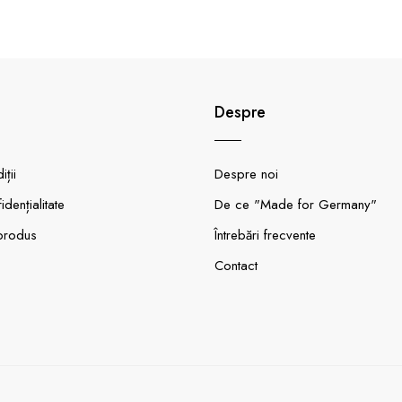
Despre
ții
Despre noi
idențialitate
De ce "Made for Germany"
produs
Întrebări frecvente
Contact