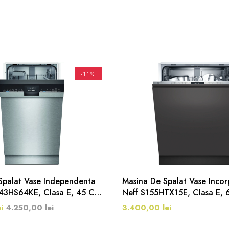
-11%
Spalat Vase Independenta
Masina De Spalat Vase Incor
43HS64KE, Clasa E, 45 Cm,
Neff S155HTX15E, Clasa E, 
 Programe, Inox
Seturi, 6 Programe, Inox
i
4.250,00 lei
3.400,00 lei