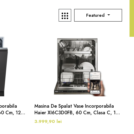
Featured
porabila
Masina De Spalat Vase Incorporabila
60 Cm, 12
Haier XI6C3D0FB, 60 Cm, Clasa C, 16
Seturi, 9 Programe, Inox
3.999,90 lei