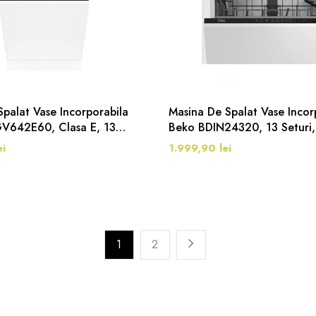
palat Vase Incorporabila
Masina De Spalat Vase Incor
V642E60, Clasa E, 13
Beko BDIN24320, 13 Seturi,
Programe, 60 Cm, Negru
Programe, Clasa E, SuperRin
i
1.999,90 lei
Clean&Shine, Mini 30’, Flexi
HalfLoad, 60 Cm
1
2