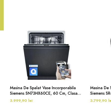
Masina De Spalat Vase Incorporabila
Masina De 
Siemens SN73HX60CE, 60 Cm, Clasa
Siemens SR
D, VarioSpeed Plus, Home Connect, 6
9 Seturi, 6
3.999,90 lei
3.799,90 le
Programe, 14 Seturi, Inox