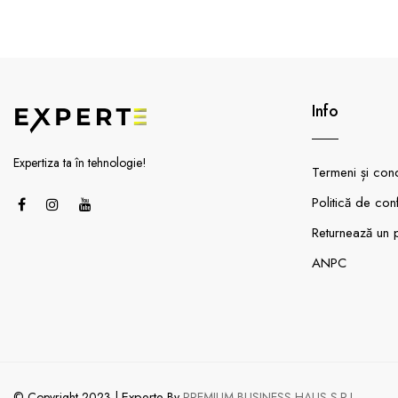
Info
Expertiza ta în tehnologie!
Termeni și condi
Politică de conf
Returnează un 
ANPC
Experte
© Copyright 2023 |
By
PREMIUM BUSINESS HAUS S.R.L.