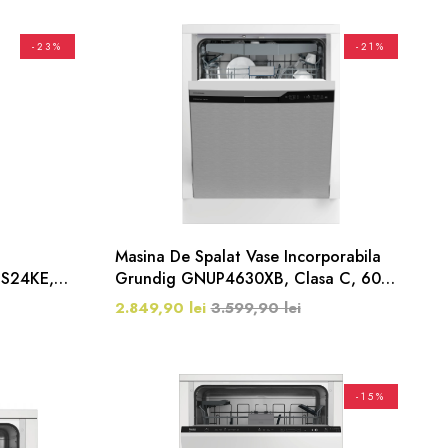
-23%
-21%
Masina De Spalat Vase Incorporabila
ES24KE,
Grundig GNUP4630XB, Clasa C, 60
6 Programe,
Cm, 16 Seturi, 6 Programe, Inox
2.849,90 lei
3.599,90 lei
-15%