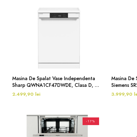
Masina De Spalat Vase Independenta
Masina De 
Sharp QWNA1CF47DWDE, Clasa D, 60
Siemens SR
Cm, 13 Seturi, 4 Programe, Alb
HomeConnec
2.499,90 lei
3.999,90 le
Alb
-17%