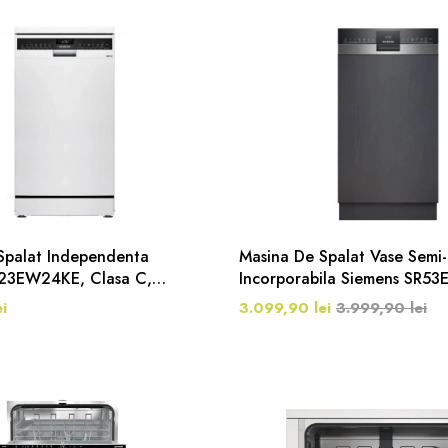
Spalat Independenta
Masina De Spalat Vase Semi-
23EW24KE, Clasa C,
Incorporabila Siemens SR53
t, 10 Seturi, 6 Programe,
Clasa C, 45 Cm, 10 Seturi, 
i
3.099,90 lei
3.999,90 lei
Inox