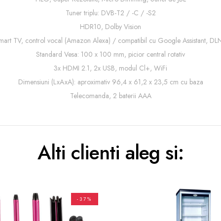
Tuner triplu: DVB-T2 / -C / -S2
HDR10, Dolby Vision
mart TV, control vocal (Amazon Alexa) / compatibil cu Google Assistant, DL
Standard Vesa: 100 x 100 mm, picior central rotativ
3x HDMI 2.1, 2x USB, modul Cl+, WiFi
Dimensiuni (LxAxA): aproximativ 96,4 x 61,2 x 23,5 cm cu baza
Telecomanda, 2 baterii AAA
Alti clienti aleg si:
-37%