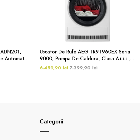
ol ADN201,
Uscator De Rufe AEG TR9T960EX Seria
re Automata,
9000, Pompa De Caldura, Clasa A+++, 9
Kg, Alb
6.459,90 lei
7.399,90 lei
Categorii