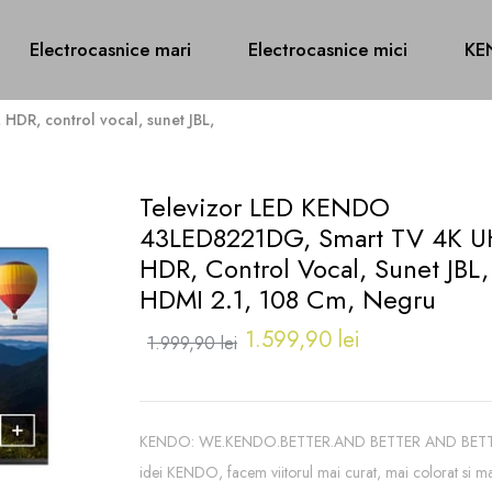
Electrocasnice mari
Electrocasnice mici
KE
R, control vocal, sunet JBL,
Televizor LED KENDO
43LED8221DG, Smart TV 4K U
HDR, Control Vocal, Sunet JBL,
HDMI 2.1, 108 Cm, Negru
1.599,90 lei
1.999,90 lei
KENDO: WE.KENDO.BETTER.AND BETTER AND BETTER
idei KENDO, facem viitorul mai curat, mai colorat si m