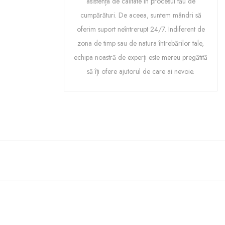
asistența de calitate în procesul tău de
cumpărături. De aceea, suntem mândri să
oferim suport neîntrerupt 24/7. Indiferent de
zona de timp sau de natura întrebărilor tale,
echipa noastră de experți este mereu pregătită
să îți ofere ajutorul de care ai nevoie.