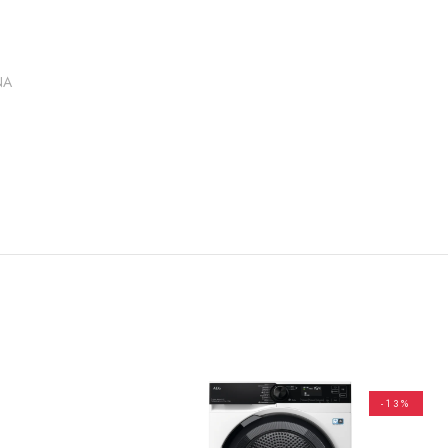
NA
-13%