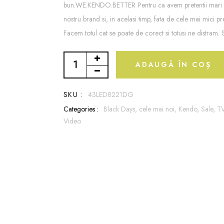
bun.WE.KENDO.BETTER Pentru ca avem pretentii mari f
nostru brand si, in acelasi timp, fata de cele mai mici pre
Facem totul cat se poate de corect si totusi ne distram. Si
ADAUGĂ ÎN COȘ
SKU :
43LED8221DG
Categories :
Black Days,
cele mai noi,
Kendo,
Sale,
T
Video