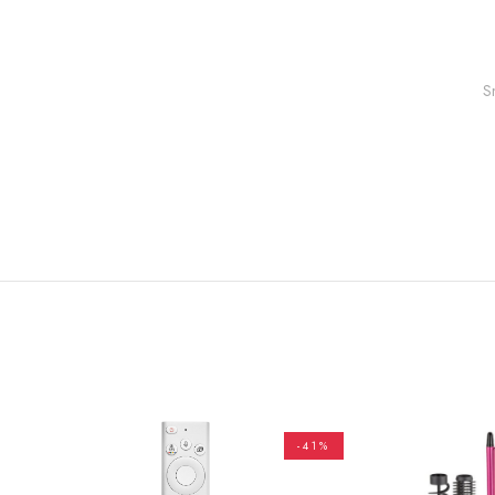
S
-41%