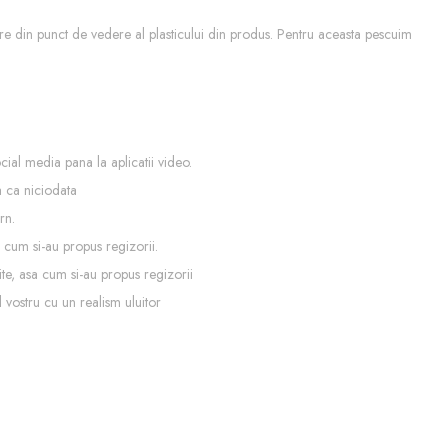
tre din punct de vedere al plasticului din produs. Pentru aceasta pescuim
cial media pana la aplicatii video.
ea ca niciodata
rn.
a cum si-au propus regizorii.
ite, asa cum si-au propus regizorii
vostru cu un realism uluitor