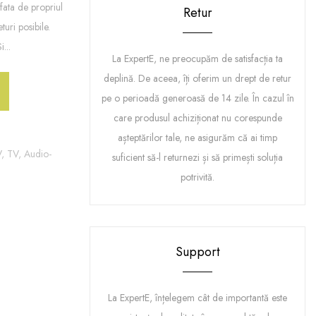
ata de propriul
Retur
turi posibile.
...
La ExpertE, ne preocupăm de satisfacția ta
deplină. De aceea, îți oferim un drept de retur
pe o perioadă generoasă de 14 zile. În cazul în
care produsul achiziționat nu corespunde
așteptărilor tale, ne asigurăm că ai timp
V,
TV, Audio-
suficient să-l returnezi și să primești soluția
potrivită.
Support
La ExpertE, înțelegem cât de importantă este