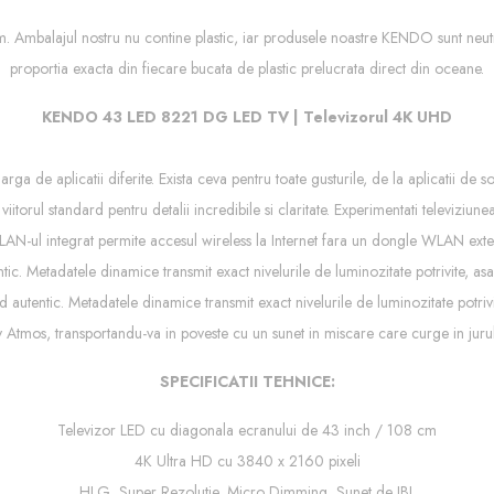
ngem. Ambalajul nostru nu contine plastic, iar produsele noastre KENDO sunt neu
proportia exacta din fiecare bucata de plastic prelucrata direct din oceane.
KENDO 43 LED 8221 DG LED TV | Televizorul 4K UHD
a de aplicatii diferite. Exista ceva pentru toate gusturile, de la aplicatii de so
itorul standard pentru detalii incredibile si claritate. Experimentati televiziun
AN-ul integrat permite accesul wireless la Internet fara un dongle WLAN exte
tic. Metadatele dinamice transmit exact nivelurile de luminozitate potrivite, as
 autentic. Metadatele dinamice transmit exact nivelurile de luminozitate potriv
tmos, transportandu-va in poveste cu un sunet in miscare care curge in jurul 
SPECIFICATII TEHNICE:
Televizor LED cu diagonala ecranului de 43 inch / 108 cm
4K Ultra HD cu 3840 x 2160 pixeli
HLG, Super Rezolutie, Micro Dimming, Sunet de JBL