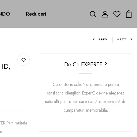
NDO
Reduceri
PREV
NEXT
De Ce EXPERTE ?
HD,
Cu o istorie solidă și o pasiune pentru
satisfacția clienților, ExpertE devine alegerea
naturală pentru cei care caută o experiență de
cumpărături memorabilă.
.Prin multele
ai