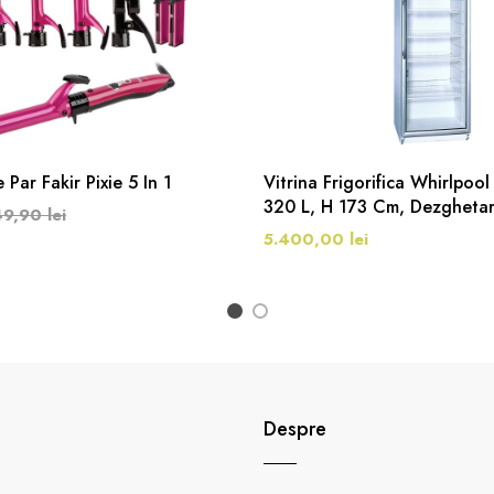
Par Fakir Pixie 5 In 1
Vitrina Frigorifica Whirlpo
320 L, H 173 Cm, Dezgheta
9,90 lei
Alb/Argintiu
5.400,00 lei
1
2
Despre