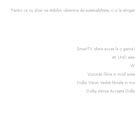
Pentru ca nu doar ne stabilim obiective de sustenabilitate, ci si le ati
SmartTV ofera acces la o gama larg
4K UHD este vi
WL
Vizionati filme in mod auten
Dolby Vision Vedeti filmele in mod
Dolby Atmos Accepta Dolby A