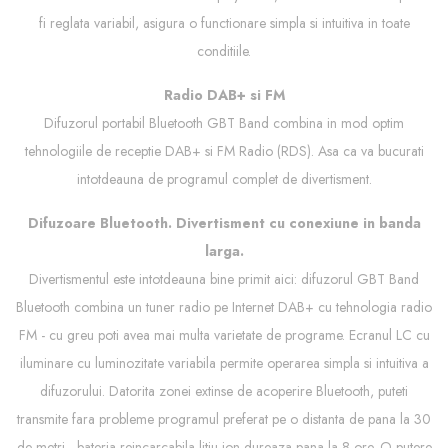
fi reglata variabil, asigura o functionare simpla si intuitiva in toate
conditiile.
Radio DAB+ si FM
Difuzorul portabil Bluetooth GBT Band combina in mod optim
tehnologiile de receptie DAB+ si FM Radio (RDS). Asa ca va bucurati
intotdeauna de programul complet de divertisment.
Difuzoare Bluetooth. Divertisment cu conexiune in banda
larga.
Divertismentul este intotdeauna bine primit aici: difuzorul GBT Band
Bluetooth combina un tuner radio pe Internet DAB+ cu tehnologia radio
FM - cu greu poti avea mai multa varietate de programe. Ecranul LC cu
iluminare cu luminozitate variabila permite operarea simpla si intuitiva a
difuzorului. Datorita zonei extinse de acoperire Bluetooth, puteti
transmite fara probleme programul preferat pe o distanta de pana la 30
de metri - bateria reincarcabila litiu-ion dureaza pana la 8 ore. O putere