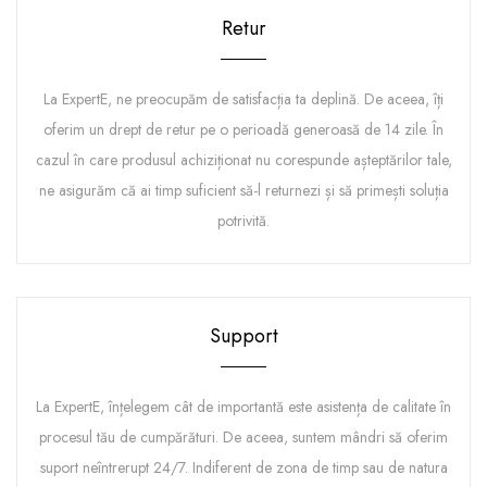
Retur
La ExpertE, ne preocupăm de satisfacția ta deplină. De aceea, îți
oferim un drept de retur pe o perioadă generoasă de 14 zile. În
cazul în care produsul achiziționat nu corespunde așteptărilor tale,
ne asigurăm că ai timp suficient să-l returnezi și să primești soluția
potrivită.
Support
La ExpertE, înțelegem cât de importantă este asistența de calitate în
procesul tău de cumpărături. De aceea, suntem mândri să oferim
suport neîntrerupt 24/7. Indiferent de zona de timp sau de natura