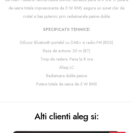
de iesire totala impresionanta de 5 W RMS asigura un sunet clar de
cristal si bas puternic prin radiatoarele pasive duble.
SPECIFICATII TEHNICE:
Difuzor Bluetooth portabil cu DAB+ si radio FM (RDS)
Raza de actiune: 30 m (BT)
Timp de redare: Pana la 8 ore
Afisaj LC
Radiatoare duble pasive
Putere totala de iesire de 5 W RMS
Alti clienti aleg si: