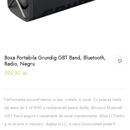
Boxa Portabila Grundig GBT Band, Bluetooth,
Radio, Negru
599,90 lei
Performanta sonoraPuternic in bas, cristalin in sunet: Cu puterea totala
de iesire de 5 W RMS si radiatoarele pasive duble, difuzorul Bluetooth
GBT Band asigura o experienta de sunet impresionanta. Afisaj LCPentru
a nu te simti in intuneric: display-ul LC, a carui luminozitate poate fi