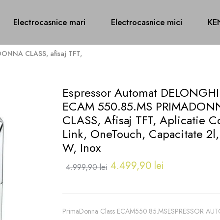
Electrocasnice mari
Electrocasnice mici
KE
ONNA CLASS, afisaj TFT,
Espressor Automat DELONGHI
ECAM 550.85.MS PRIMADON
CLASS, Afisaj TFT, Aplicatie C
Link, OneTouch, Capacitate 2l
W, Inox
4.499,90 lei
4.999,90 lei
PrimaDonna Class ECAM550.85.MSESPRESSOR AUTO