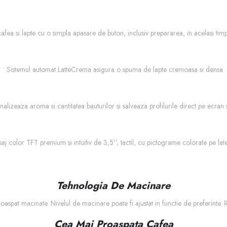
afea si lapte cu o simpla apasare de buton, inclusiv prepararea, in acelasi timp
• Sistemul automat LatteCrema asigura o spuma de lapte cremoasa si densa.
alizeaza aroma si cantitatea bauturilor si salveaza profilurile direct pe ecran 
isaj color TFT premium si intuitiv de 3,5'', tactil, cu pictograme colorate pe late
Tehnologia De Macinare
aspat macinate. Nivelul de macinare poate fi ajustat in functie de preferinte. R
Cea Mai Proaspata Cafea