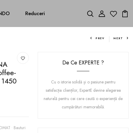
NDO
Reduceri
PREV
NEXT
De Ce EXPERTE ?
NA
offee-
, 1450
Cu o istorie solidă și o pasiune pentru
satisfacția clienților, ExpertE devine alegerea
naturală pentru cei care caută o experiență de
cumpărături memorabilă.
MAT • Bauturi