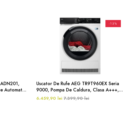
-13%
ol ADN201,
Uscator De Rufe AEG TR9T960EX Seria
re Automata,
9000, Pompa De Caldura, Clasa A+++, 9
Kg, Alb
6.459,90 lei
7.399,90 lei