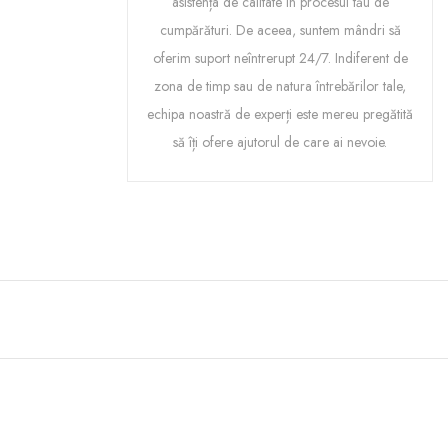
asistența de calitate în procesul tău de
cumpărături. De aceea, suntem mândri să
oferim suport neîntrerupt 24/7. Indiferent de
zona de timp sau de natura întrebărilor tale,
echipa noastră de experți este mereu pregătită
să îți ofere ajutorul de care ai nevoie.