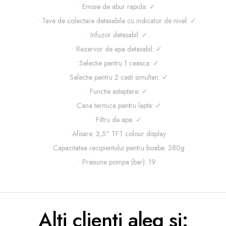
• Emisie de abur rapida: ✓
• Tava de colectare detasabila cu indicator de nivel: ✓
• Infuzor detasabil: ✓
• Rezervor de apa detasabil: ✓
• Selectie pentru 1 ceasca: ✓
• Selectie pentru 2 cesti simultan: ✓
• Functie asteptare: ✓
• Cana termica pentru lapte: ✓
• Filtru de apa: ✓
• Afisare: 3,5" TFT colour display
• Capacitatea recipientului pentru boabe: 380g
• Presiune pompa (bar): 19
Alti clienti aleg si: