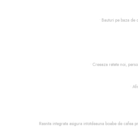
• Bauturi pe baza de c
• Creeaza retete noi, person
• Af
Rasnita integrata asigura intotdeauna boabe de cafea pro