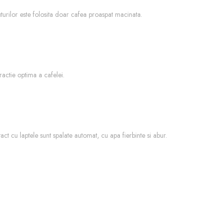
urilor este folosita doar cafea proaspat macinata.
actie optima a cafelei.
ct cu laptele sunt spalate automat, cu apa fierbinte si abur.