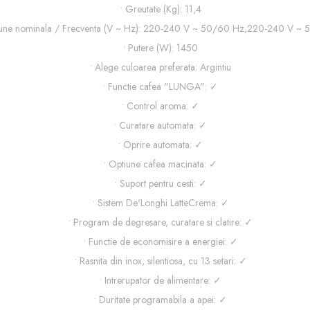
• Greutate (Kg): 11,4
ne nominala / Frecventa (V ~ Hz): 220-240 V ~ 50/60 Hz,220-240 V ~
• Putere (W): 1450
• Alege culoarea preferata: Argintiu
• Functie cafea "LUNGA": ✓
• Control aroma: ✓
• Curatare automata: ✓
• Oprire automata: ✓
• Optiune cafea macinata: ✓
• Suport pentru cesti: ✓
• Sistem De'Longhi LatteCrema: ✓
• Program de degresare, curatare si clatire: ✓
• Functie de economisire a energiei: ✓
• Rasnita din inox, silentiosa, cu 13 setari: ✓
• Intrerupator de alimentare: ✓
• Duritate programabila a apei: ✓