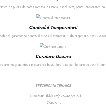
tatea de pudra de cafea ramasa in rasnita, astfel incat, pentru prepararea baut
Controlul Temperaturii
oblock garanteaza controlul precis al temperaturii de preparare, pentru o extr
Curatare Usoara
atare integrata: dupa prepararea bauturilor, toate partile care au venit in conta
SPECIFICATII TEHNICE
• Dimensiuni (lxlxh cm): 26x46,9x36,1
• Doppio +: ✓