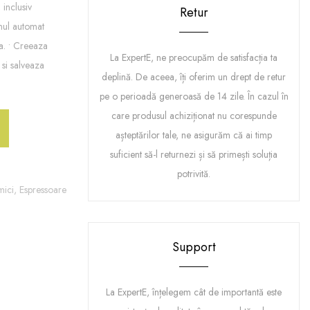
 inclusiv
Retur
emul automat
a. • Creeaza
La ExpertE, ne preocupăm de satisfacția ta
 si salveaza
deplină. De aceea, îți oferim un drept de retur
pe o perioadă generoasă de 14 zile. În cazul în
care produsul achiziționat nu corespunde
așteptărilor tale, ne asigurăm că ai timp
suficient să-l returnezi și să primești soluția
potrivită.
mici,
Espressoare
Support
La ExpertE, înțelegem cât de importantă este