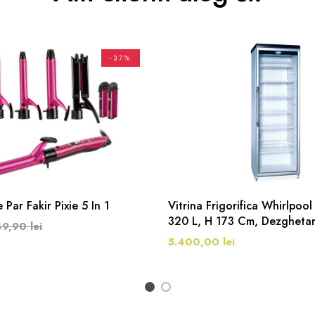
-37%
Par Fakir Pixie 5 In 1
Vitrina Frigorifica Whirlpo
320 L, H 173 Cm, Dezgheta
9,90 lei
Alb/Argintiu
5.400,00 lei
1
2