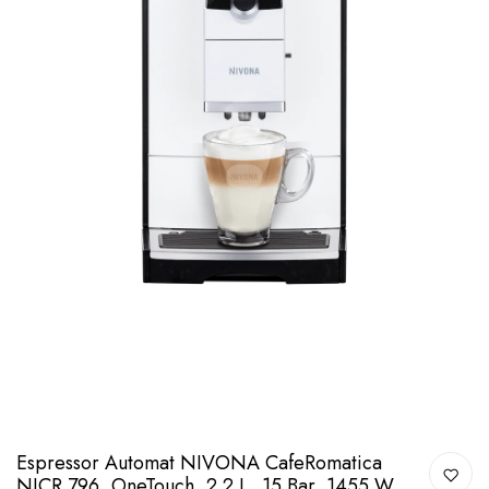
Espressor Automat NIVONA CafeRomatica
NICR 796, OneTouch, 2.2 L, 15 Bar, 1455 W,