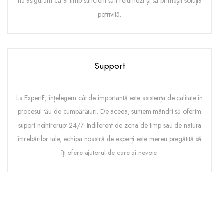
ne asigurăm că ai timp suficient să-l returnezi și să primești soluția
potrivită.
Support
La ExpertE, înțelegem cât de importantă este asistența de calitate în
procesul tău de cumpărături. De aceea, suntem mândri să oferim
suport neîntrerupt 24/7. Indiferent de zona de timp sau de natura
întrebărilor tale, echipa noastră de experți este mereu pregătită să
îți ofere ajutorul de care ai nevoie.