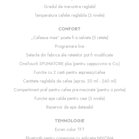
Gradul de maruntire reglabil
Temperatura cafelei reglabila (3 nivele)
CONFORT
„Cafeaua mea” poate fi si salvata (5 retete)
Programare live
Setarile din fabrica ale retetelor pot fi modificate
OneTouch SPUMATORE plus (pentru cappuccino si Co.)
Functie cu 2 cesti pentru espresso/cafea
Cantitate reglabila de cafea (aprox. 20 ml - 240 ml)
Compartiment praf pentru cafea pre-macinata (pentru o portie)
Functie apa calda pentru ceai (3 nivele)
Rezervor de apa detasabil
TEHNOLOGIE
Ecran color TFT
Bluetooth pentru conexiune cu aplicatia NIVONA