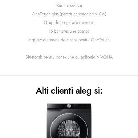
Rasnita conica
OneTouch plus (pentru cappuccino si Co.)
Grup de preparare detasabil
15 bar presiune pompa
Ingrijire automata de clatire pentru OneTouch
Bluetooth pentru conexiune cu aplicatia NIVONA
Alti clienti aleg si: