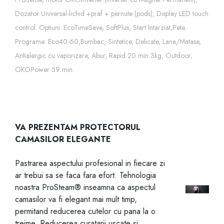
Dozator Universal-lichid +praf + pernute (pods), Display LED touch
control. Optiuni: EcoTimeSave, SoftPlus, Start Intarziat,Pete.
Programe: Eco40-60,Bumbac, Sintetice, Delicate, Lana/Matase,
Antialergic cu vaporizare, Abur, Rapid 20 min 3kg, Outdoor,
OKOPower 59 min.
VA PREZENTAM PROTECTORUL
CAMASILOR ELEGANTE
Pastrarea aspectului profesional in fiecare zi
ar trebui sa se faca fara efort. Tehnologia
noastra ProSteam® inseamna ca aspectul
camasilor va fi elegant mai mult timp,
permitand reducerea cutelor cu pana la o
treime. Reducerea curatarii uscate si