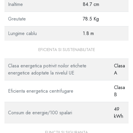
Inaltime
84.7 cm
Greutate
78.5 Kg
Lungime cablu
1.8 m
EFICIENTA SI SUSTENABILITATE
Clasa energetica potrivit noilor etichete
Clasa
energetice adoptate la nivelul UE
A
Clasa
Eficienta energetica centrifugare
B
49
Consum de energie/100 spalari
kWh
FUNCTII SI SIGURANTA