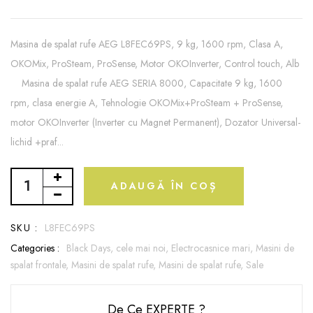
Masina de spalat rufe AEG L8FEC69PS, 9 kg, 1600 rpm, Clasa A,
OKOMix, ProSteam, ProSense, Motor OKOInverter, Control touch, Alb
Masina de spalat rufe AEG SERIA 8000, Capacitate 9 kg, 1600
rpm, clasa energie A, Tehnologie OKOMix+ProSteam + ProSense,
motor OKOInverter (Inverter cu Magnet Permanent), Dozator Universal-
lichid +praf...
ADAUGĂ ÎN COȘ
SKU :
L8FEC69PS
Categories :
Black Days,
cele mai noi,
Electrocasnice mari,
Masini de
spalat frontale,
Masini de spalat rufe,
Masini de spalat rufe,
Sale
De Ce EXPERTE ?