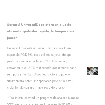
Sertarul UniversalDose ofera un plus de
eficienta spalarilor rapide, la temperaturi
joase*
UniversalDose este un sertar unic conceput pentru
capsulele PODS®, care utilizeaza jeturi de apa
pentru a inmuia si perfora PODS® in sertar,
activandu-le cu 60% mai repede decat atunci cand
sunt puse in tambur. Acest lucru ofera o putere
suplimentara pentru indepartarea petelor in cazul
ciclurilor de spalare in apa rece de o ora.*
*Test intern utilizand un program de spalare bumbac
30°C de o ora, comparand folosirea PODS® in