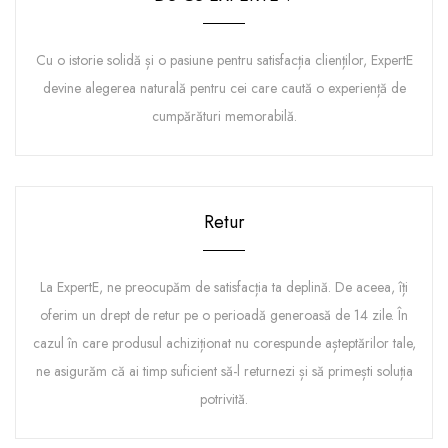
Cu o istorie solidă și o pasiune pentru satisfacția clienților, ExpertE
devine alegerea naturală pentru cei care caută o experiență de
cumpărături memorabilă.
Retur
La ExpertE, ne preocupăm de satisfacția ta deplină. De aceea, îți
oferim un drept de retur pe o perioadă generoasă de 14 zile. În
cazul în care produsul achiziționat nu corespunde așteptărilor tale,
ne asigurăm că ai timp suficient să-l returnezi și să primești soluția
potrivită.