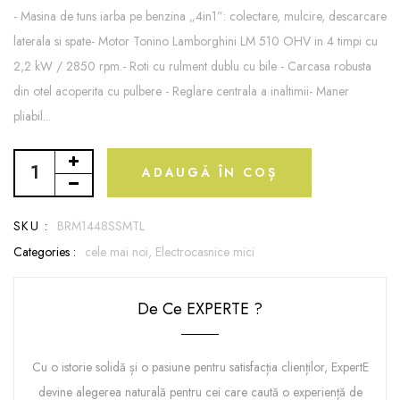
- Masina de tuns iarba pe benzina „4in1”: colectare, mulcire, descarcare
laterala si spate- Motor Tonino Lamborghini LM 510 OHV in 4 timpi cu
2,2 kW / 2850 rpm.- Roti cu rulment dublu cu bile - Carcasa robusta
din otel acoperita cu pulbere - Reglare centrala a inaltimii- Maner
pliabil...
ADAUGĂ ÎN COȘ
SKU :
BRM1448SSMTL
Categories :
cele mai noi,
Electrocasnice mici
De Ce EXPERTE ?
Cu o istorie solidă și o pasiune pentru satisfacția clienților, ExpertE
devine alegerea naturală pentru cei care caută o experiență de