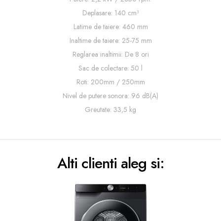
Deplasare: 140 cm³
Latime de taiere: 460 mm
Inaltime de taiere: 25-75 mm
Reglarea inaltimii: De 8 ori
Sac de colectare: 50 l
Roti: 200mm / 250mm
Nivel de putere sonora: 96 dB(A)
Greutate: 33,5 kg
Alti clienti aleg si: