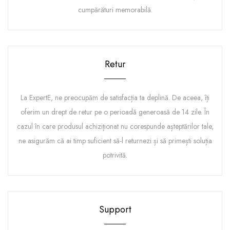
cumpărături memorabilă.
Retur
La ExpertE, ne preocupăm de satisfacția ta deplină. De aceea, îți
oferim un drept de retur pe o perioadă generoasă de 14 zile. În
cazul în care produsul achiziționat nu corespunde așteptărilor tale,
ne asigurăm că ai timp suficient să-l returnezi și să primești soluția
potrivită.
Support