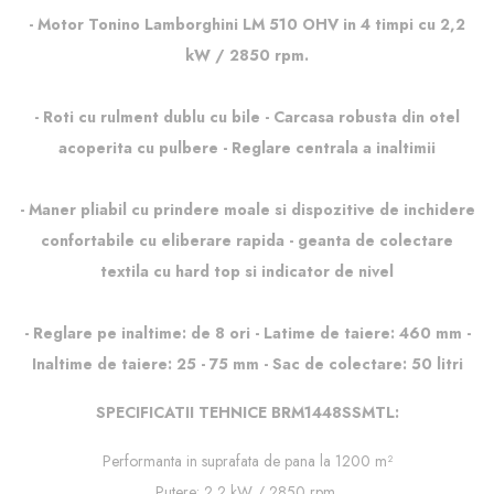
- Motor Tonino Lamborghini LM 510 OHV in 4 timpi cu 2,2
kW / 2850 rpm.
- Roti cu rulment dublu cu bile - Carcasa robusta din otel
acoperita cu pulbere - Reglare centrala a inaltimii
- Maner pliabil cu prindere moale si dispozitive de inchidere
confortabile cu eliberare rapida - geanta de colectare
textila cu hard top si indicator de nivel
- Reglare pe inaltime: de 8 ori - Latime de taiere: 460 mm -
Inaltime de taiere: 25 - 75 mm - Sac de colectare: 50 litri
SPECIFICATII TEHNICE BRM1448SSMTL:
Performanta in suprafata de pana la 1200 m²
Putere: 2,2 kW / 2850 rpm.