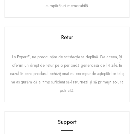
cumpărături memorabilă.
Retur
La ExpertE, ne preocupăm de satisfacția ta deplină. De aceea, îți
oferim un drept de retur pe o perioadă generoasă de 14 zile. În
cazul în care produsul achiziționat nu corespunde așteptărilor tale,
ne asigurăm că ai timp suficient să-l returnezi și să primești soluția
potrivită.
Support