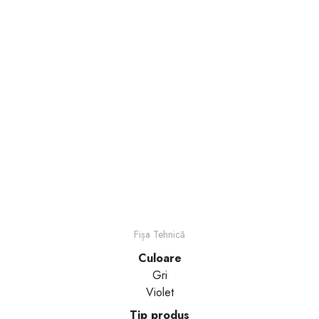
Fișa Tehnică
Culoare
Gri
Violet
Tip produs