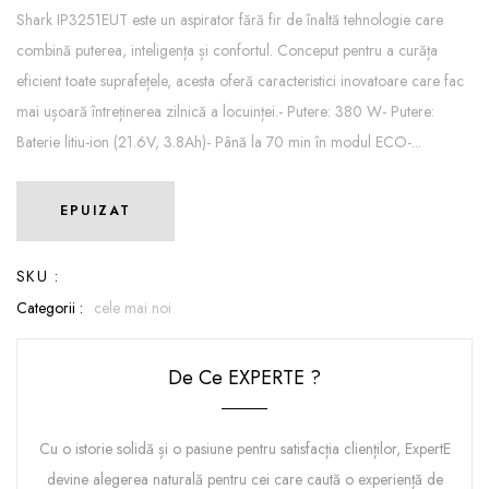
Shark IP3251EUT este un aspirator fără fir de înaltă tehnologie care
combină puterea, inteligența și confortul. Conceput pentru a curăța
eficient toate suprafețele, acesta oferă caracteristici inovatoare care fac
mai ușoară întreținerea zilnică a locuinței.- Putere: 380 W- Putere:
Baterie litiu-ion (21.6V, 3.8Ah)- Până la 70 min în modul ECO-...
EPUIZAT
SKU :
Categorii :
cele mai noi
De Ce EXPERTE ?
Cu o istorie solidă și o pasiune pentru satisfacția clienților, ExpertE
devine alegerea naturală pentru cei care caută o experiență de