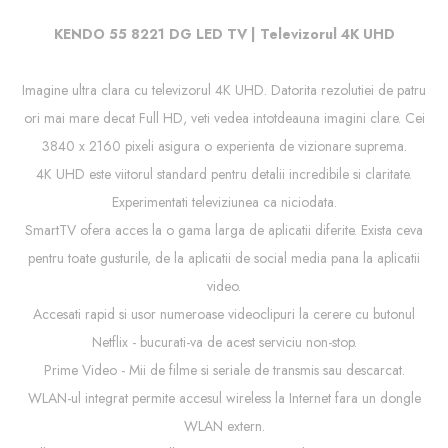
KENDO 55 8221 DG LED TV | Televizorul 4K UHD
Imagine ultra clara cu televizorul 4K UHD. Datorita rezolutiei de patru
ori mai mare decat Full HD, veti vedea intotdeauna imagini clare. Cei
3840 x 2160 pixeli asigura o experienta de vizionare suprema.
4K UHD este viitorul standard pentru detalii incredibile si claritate.
Experimentati televiziunea ca niciodata.
SmartTV ofera acces la o gama larga de aplicatii diferite. Exista ceva
pentru toate gusturile, de la aplicatii de social media pana la aplicatii
video.
Accesati rapid si usor numeroase videoclipuri la cerere cu butonul
Netflix - bucurati-va de acest serviciu non-stop.
Prime Video - Mii de filme si seriale de transmis sau descarcat.
WLAN-ul integrat permite accesul wireless la Internet fara un dongle
WLAN extern.