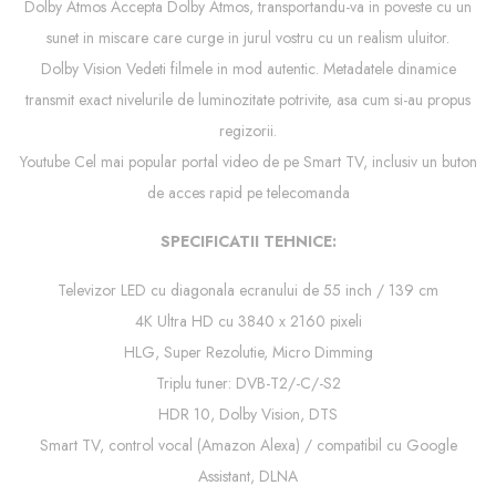
Dolby Atmos Accepta Dolby Atmos, transportandu-va in poveste cu un
sunet in miscare care curge in jurul vostru cu un realism uluitor.
Dolby Vision Vedeti filmele in mod autentic. Metadatele dinamice
transmit exact nivelurile de luminozitate potrivite, asa cum si-au propus
regizorii.
Youtube Cel mai popular portal video de pe Smart TV, inclusiv un buton
de acces rapid pe telecomanda
SPECIFICATII TEHNICE:
Televizor LED cu diagonala ecranului de 55 inch / 139 cm
4K Ultra HD cu 3840 x 2160 pixeli
HLG, Super Rezolutie, Micro Dimming
Triplu tuner: DVB-T2/-C/-S2
HDR 10, Dolby Vision, DTS
Smart TV, control vocal (Amazon Alexa) / compatibil cu Google
Assistant, DLNA