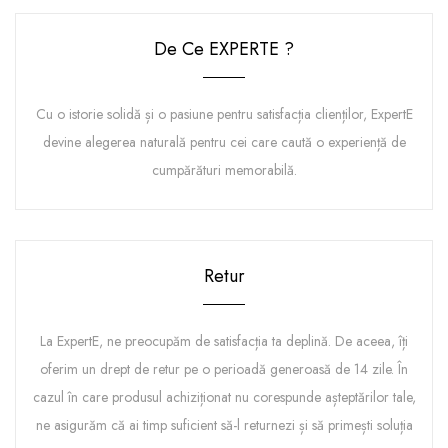
De Ce EXPERTE ?
Cu o istorie solidă și o pasiune pentru satisfacția clienților, ExpertE
devine alegerea naturală pentru cei care caută o experiență de
cumpărături memorabilă.
Retur
La ExpertE, ne preocupăm de satisfacția ta deplină. De aceea, îți
oferim un drept de retur pe o perioadă generoasă de 14 zile. În
cazul în care produsul achiziționat nu corespunde așteptărilor tale,
ne asigurăm că ai timp suficient să-l returnezi și să primești soluția