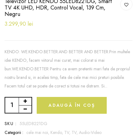
Televizor LED KENDO 55LED8221DG, Smart
TV 4K UHD, HDR, Control Vocal, 139 Cm,
Negru
3.299,90 lei
KENDO: WE.KENDO.BETTER.AND BETTER AND BETTER.Prin multele
idei KENDO, facem viitorul mai curat, mai colorat si mai
bun.WE.KENDO.BETTER Pentru ca avem pretentii mari fata de propriul
nostru brand si, in acelasi timp, fata de cele mai mici preturi posibile.
Facem totul cat se poate de corect si totusi ne distram. Si...
ADAUGĂ ÎN COȘ
SKU :
55LED8221DG
Categorii :
cele mai noi,
Kendo,
TV,
TV, Audio-Video