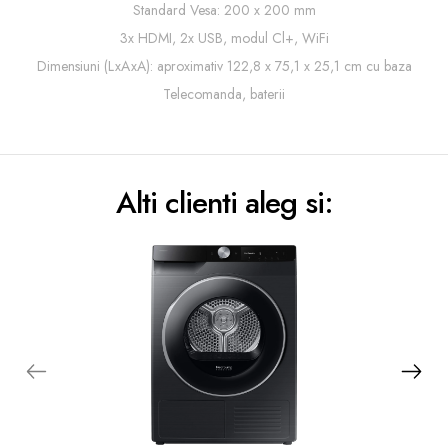
Standard Vesa: 200 x 200 mm
3x HDMI, 2x USB, modul Cl+, WiFi
Dimensiuni (LxAxA): aproximativ 122,8 x 75,1 x 25,1 cm cu baza
Telecomanda, baterii
Alti clienti aleg si: