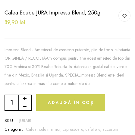
Cafea Boabe JURA Impressa Blend, 250g
89,90 lei
Impressa Blend - Amestecul de espresso puternic, plin de foc si substanta
ORIGINEA / RECOLTAAm compus pentru tine acest amestec de top din
70% Arabica si 30% Boabe Robusta. Isi datoreaza gustul cafelei verde
fine din Mexic, Brazilia si Uganda. SPECIALImpressa Blend este ideal
pentru utilizarea in masinile complet automate de...
ADAUGĂ ÎN COȘ
SKU :
JURAIB
Categorii :
Cafea,
cele mai noi,
Espressoare, cafetiere, accesorii