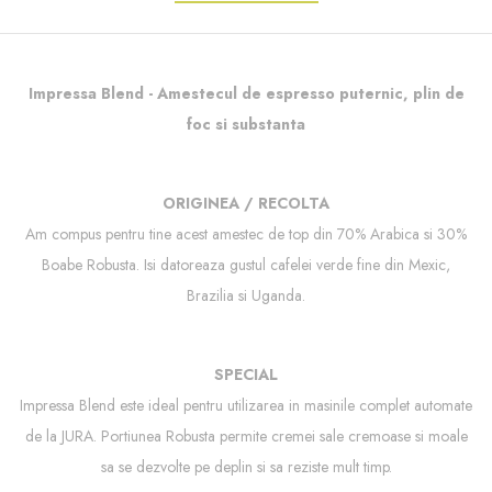
Impressa Blend - Amestecul de espresso puternic, plin de
foc si substanta
ORIGINEA / RECOLTA
Am compus pentru tine acest amestec de top din 70% Arabica si 30%
Boabe Robusta. Isi datoreaza gustul cafelei verde fine din Mexic,
Brazilia si Uganda.
SPECIAL
Impressa Blend este ideal pentru utilizarea in masinile complet automate
de la JURA.
Portiunea Robusta
permite cremei sale cremoase si moale
sa se dezvolte pe deplin si sa reziste mult timp.