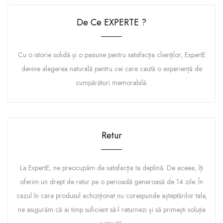
De Ce EXPERTE ?
Cu o istorie solidă și o pasiune pentru satisfacția clienților, ExpertE
devine alegerea naturală pentru cei care caută o experiență de
cumpărături memorabilă.
Retur
La ExpertE, ne preocupăm de satisfacția ta deplină. De aceea, îți
oferim un drept de retur pe o perioadă generoasă de 14 zile. În
cazul în care produsul achiziționat nu corespunde așteptărilor tale,
ne asigurăm că ai timp suficient să-l returnezi și să primești soluția