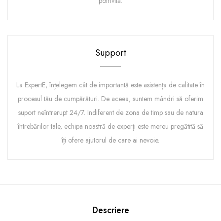
potrivită.
Support
La ExpertE, înțelegem cât de importantă este asistența de calitate în
procesul tău de cumpărături. De aceea, suntem mândri să oferim
suport neîntrerupt 24/7. Indiferent de zona de timp sau de natura
întrebărilor tale, echipa noastră de experți este mereu pregătită să
îți ofere ajutorul de care ai nevoie.
Descriere