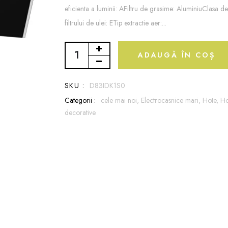
eficienta a luminii: AFiltru de grasime: AluminiuClasa de
filtrului de ulei: ETip extractie aer:...
ADAUGĂ ÎN COȘ
SKU :
D83IDK1S0
Categorii :
cele mai noi,
Electrocasnice mari,
Hote,
Ho
decorative