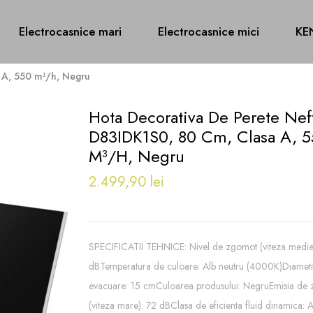
Electrocasnice mari
Electrocasnice mici
KE
 A, 550 m³/h, Negru
Hota Decorativa De Perete Nef
D83IDK1S0, 80 Cm, Clasa A, 
M³/h, Negru
2.499,90 lei
SPECIFICATII TEHNICE: Nivel de zgomot (viteza medie
dBTemperatura de culoare: Alb neutru (4000K)Diamet
evacuare: 15 cmCuloarea produsului: NegruEmisia de 
(viteza mare): 72 dBClasa de eficienta fluid dinamica: 