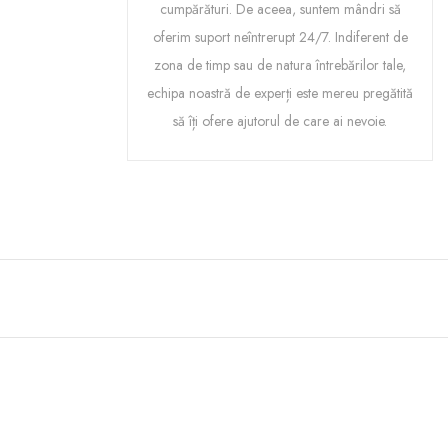
cumpărături. De aceea, suntem mândri să
oferim suport neîntrerupt 24/7. Indiferent de
zona de timp sau de natura întrebărilor tale,
echipa noastră de experți este mereu pregătită
să îți ofere ajutorul de care ai nevoie.