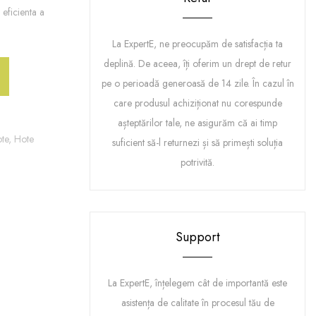
 eficienta a
La ExpertE, ne preocupăm de satisfacția ta
deplină. De aceea, îți oferim un drept de retur
pe o perioadă generoasă de 14 zile. În cazul în
care produsul achiziționat nu corespunde
așteptărilor tale, ne asigurăm că ai timp
te,
Hote
suficient să-l returnezi și să primești soluția
potrivită.
Support
La ExpertE, înțelegem cât de importantă este
asistența de calitate în procesul tău de