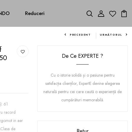
NDO
Reduceri
PRECEDENT
URMĂTORUL
f
De Ce EXPERTE ?
550
Cu o istorie solidă și o pasiune pentru
satisfacția clienților, ExpertE devine alegerea
naturală pentru cei care caută o experiență de
cumpărături memorabilă.
): 61
ru racord
zgomot in aer
AClasa de
Retur