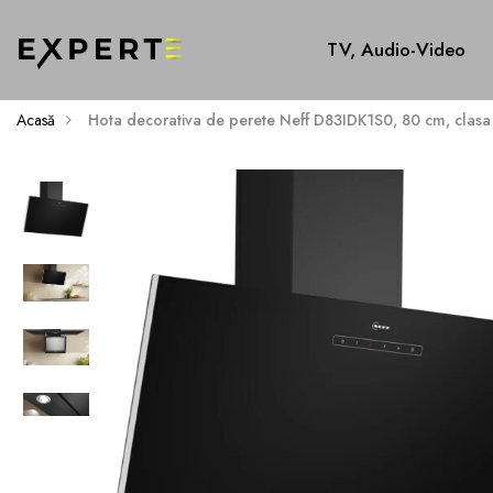
TV, Audio-Video
Acasă
Hota decorativa de perete Neff D83IDK1S0, 80 cm, clasa