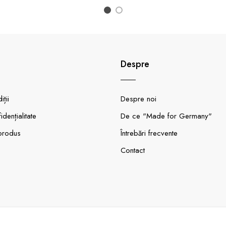
1
2
Despre
ții
Despre noi
idențialitate
De ce "Made for Germany"
produs
Întrebări frecvente
Contact