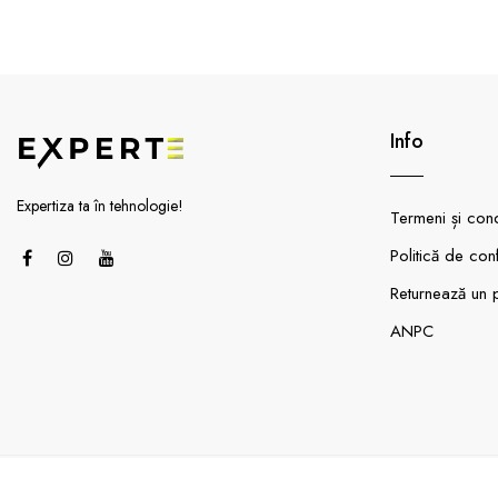
Info
Expertiza ta în tehnologie!
Termeni și condi
Politică de conf
Returnează un 
ANPC