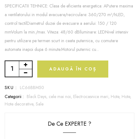
SPECIFICATII TEHNICE: Clasa de eficienta energetica: APutere maxima
a ventilatorului in modul evacuare/recirculare: 360/270 m³/hLED,
control tactilDiametrul duzei de evacuare a aerului: 150 / 120
mmVolum la min./max. Viteza: 48/60 dBIluminare: LEDNivel intensiv
pentru utilizare pe termen scurt in ceata puternica, cu comutare
automata inapoi dupa 6 minute.Motorul puternic cu...
ADAUGĂ ÎN COȘ
SKU :
LC66BBM50
Categorii :
Black Days,
cele mai noi,
Electrocasnice mari,
Hote,
Hote,
Hote decorative,
Sale
De Ce EXPERTE ?