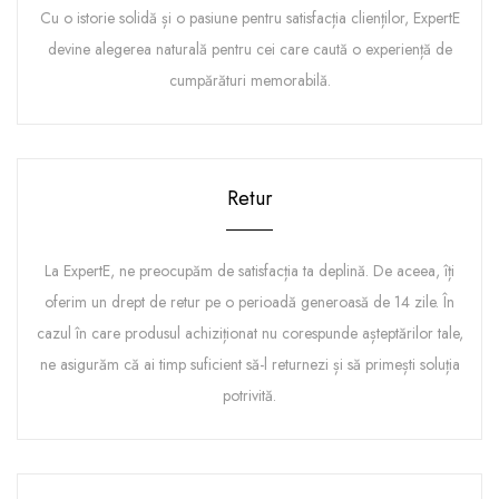
Cu o istorie solidă și o pasiune pentru satisfacția clienților, ExpertE
devine alegerea naturală pentru cei care caută o experiență de
cumpărături memorabilă.
Retur
La ExpertE, ne preocupăm de satisfacția ta deplină. De aceea, îți
oferim un drept de retur pe o perioadă generoasă de 14 zile. În
cazul în care produsul achiziționat nu corespunde așteptărilor tale,
ne asigurăm că ai timp suficient să-l returnezi și să primești soluția
potrivită.