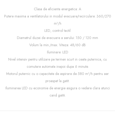
Clasa de eficienta energetica: A
Putere maxima a ventilatorului in modul evacuare/recirculare: 360/270
m³/h
LED, control tactil
Diametrul duzei de evacuare a aerului: 150 / 120 mm
Volum la min./max. Viteza: 48/60 dB
Iluminare: LED
Nivel intensiv pentru utilizare pe termen scurt in ceata puternica, cu
comutare automata inapoi dupa 6 minute.
Motorul puternic cu o capacitate de aspirare de 580 m³/h pentru aer
proaspat la gatit.
Iluminarea LED cu economie de energie asigura o vedere clara atunci
cand gatiti.