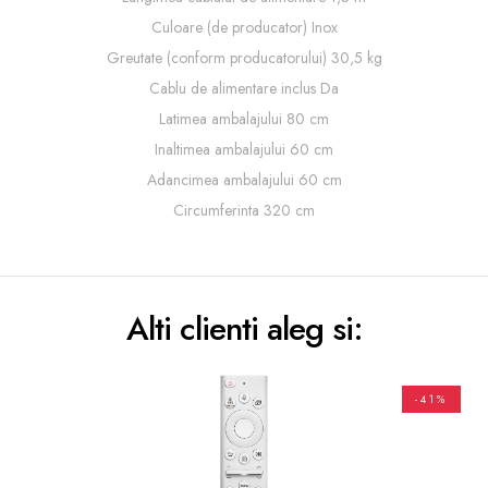
Culoare (de producator) Inox
Greutate (conform producatorului) 30,5 kg
Cablu de alimentare inclus Da
Latimea ambalajului 80 cm
Inaltimea ambalajului 60 cm
Adancimea ambalajului 60 cm
Circumferinta 320 cm
Alti clienti aleg si:
-41%