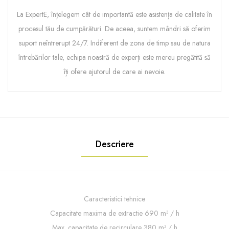
La ExpertE, înțelegem cât de importantă este asistența de calitate în
procesul tău de cumpărături. De aceea, suntem mândri să oferim
suport neîntrerupt 24/7. Indiferent de zona de timp sau de natura
întrebărilor tale, echipa noastră de experți este mereu pregătită să
îți ofere ajutorul de care ai nevoie.
Descriere
Caracteristici tehnice
Capacitate maxima de extractie 690 m³ / h
Max. capacitate de recirculare 380 m³ / h