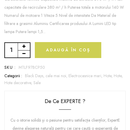
capacitate de recirculare 380 m³ / h Puterea totala a motorului 140 W
Numarul de motoare 1 Viteze 5 Nivel de intensitate Da Material de
filtrare a grasimii Aluminiu Certificarea produsului A Lumini LED tip
lampa Putere lampi 1,5...
ADAUGĂ ÎN COȘ
SKU :
MTLF97BCP50
Categorii :
Black Days,
cele mai noi,
Electrocasnice mari,
Hote,
Hote,
Hote decorative,
Sale
De Ce EXPERTE ?
Cu o istorie solidă și o pasiune pentru satisfacția clienților, ExpertE
devine alegerea naturală pentru cei care caută o experiență de