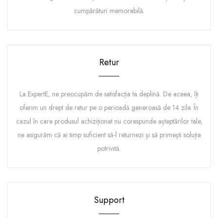
cumpărături memorabilă.
Retur
La ExpertE, ne preocupăm de satisfacția ta deplină. De aceea, îți
oferim un drept de retur pe o perioadă generoasă de 14 zile. În
cazul în care produsul achiziționat nu corespunde așteptărilor tale,
ne asigurăm că ai timp suficient să-l returnezi și să primești soluția
potrivită.
Support