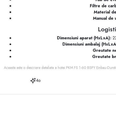
Filtre de car
Material de
Manual de u
Logist
Dimensiuni aparat (HxLxA):
22
Dimensiuni ambalaj (HxLxA
Greutate ne
Greutate br
Aceasta este o descriere detaliata a hotei PKM FS 1-60 BSPY Einbau-Dunstabz
4o