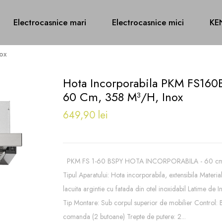
Electrocasnice mari
Electrocasnice mici
KE
nox
Hota Incorporabila PKM FS160
60 Cm, 358 M³/h, Inox
649,90 lei
PKM FS 1-60 BSPY HOTA INCORPORABILA - 60 cm 
Tipul Aparatului: Hota incorporabila, extensibila Material
lacuita argintie cu fatada din otel inoxidabil Latime de
Tip Montare: Sub corpul superior de mobilier Control:
comanda (2 butoane) Trepte de putere: 2...