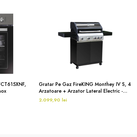
 FCT615XNF,
Gratar Pe Gaz FireKING Monthey IV S, 4
nox
Arzatoare + Arzator Lateral Electric -
Inclusiv Piatra Pentru Pizza Si Placa De
2.099,90 lei
Gratar, Negru