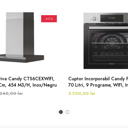
-62%
tiva Candy CTS6CEXWIFI,
Cuptor Incorporabil Candy
 Cm, 454 M3/h, Inox/Negru
70 Litri, 9 Programe, WIFI, I
340,00 lei
2.700,00 lei
1
2