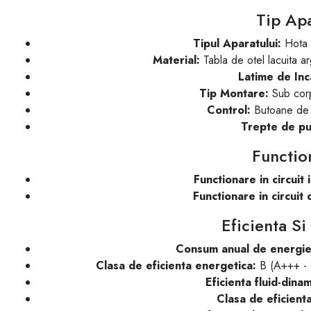
Tip Ap
Tipul Aparatului:
Hota i
Material:
Tabla de otel lacuita arg
Latime de Inc
Tip Montare:
Sub corp
Control:
Butoane de 
Trepte de pu
Functio
Functionare in circuit i
Functionare in circuit
Eficienta S
Consum anual de energi
Clasa de eficienta energetica:
B (A+++ - c
Eficienta fluid-dina
Clasa de eficienta