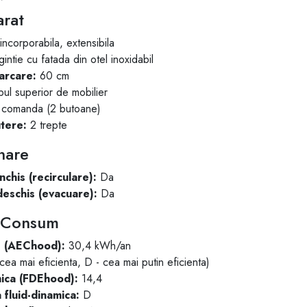
arat
ncorporabila, extensibila
intie cu fatada din otel inoxidabil
arcare:
60 cm
ul superior de mobilier
comanda (2 butoane)
tere:
2 trepte
nare
nchis (recirculare):
Da
 deschis (evacuare):
Da
i Consum
e (AEChood):
30,4 kWh/an
ea mai eficienta, D - cea mai putin eficienta)
mica (FDEhood):
14,4
 fluid-dinamica:
D