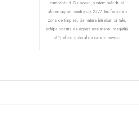
cumpărături. De aceea, suntem mândri să
oferim suport neîntrerupt 24/7. Indiferent de
zona de timp sau de natura întrebărilor tale,
echipa noastră de experți este mereu pregătită
să îți ofere ajutorul de care ai nevoie.