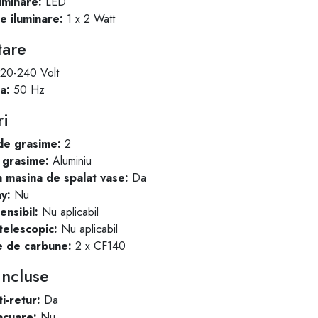
uminare:
LED
e iluminare:
1 x 2 Watt
tare
20-240 Volt
a:
50 Hz
ri
de grasime:
2
e grasime:
Aluminiu
in masina de spalat vase:
Da
y:
Nu
ensibil:
Nu aplicabil
telescopic:
Nu aplicabil
e de carbune:
2 x CF140
Incluse
i-retur:
Da
acuare:
Nu