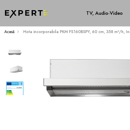
TV, Audio-Video
Acasă
Hota incorporabila PKM FS160BSPY, 60 cm, 358 m³/h, I