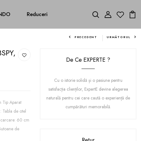
NDO
Reduceri
PRECEDENT
URMĂTORUL
BSPY,
De Ce EXPERTE ?
Cu o istorie solidă și o pasiune pentru
satisfacția clienților, ExpertE devine alegerea
naturală pentru cei care caută o experiență de
Tip Aparat
cumpărături memorabilă.
: Tabla de otel
 Incarcare: 60 cm
 Butoane de
Retur