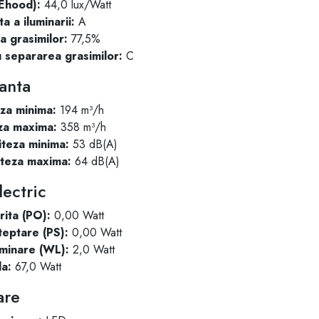
LEhood):
44,0 lux/Watt
a a iluminarii:
A
 grasimilor:
77,5%
u separarea grasimilor:
C
anta
eza minima:
194 m³/h
eza maxima:
358 m³/h
iteza minima:
53 dB(A)
iteza maxima:
64 dB(A)
ectric
ita (PO):
0,00 Watt
teptare (PS):
0,00 Watt
minare (WL):
2,0 Watt
la:
67,0 Watt
are