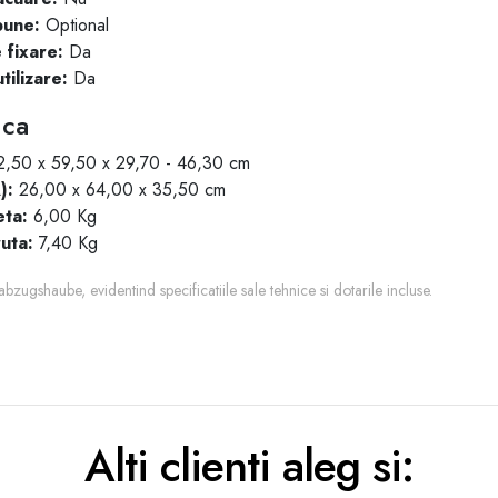
bune:
Optional
 fixare:
Da
tilizare:
Da
ica
,50 x 59,50 x 29,70 - 46,30 cm
):
26,00 x 64,00 x 35,50 cm
ta:
6,00 Kg
uta:
7,40 Kg
ugshaube, evidentind specificatiile sale tehnice si dotarile incluse.
Alti clienti aleg si: