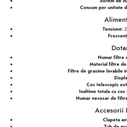
Sistem de il
Consum per unitate d
Alimen
Tensiune:
2
Frecvent
Dota
Numar filtre 
Material filtre d
Filtre de grasime lavabile 
Displa
Cos telescopic ext
Inaltime totala cu cos 
Numar necesar de filtr
Accesorii 
Clapeta ant
Tub de ev