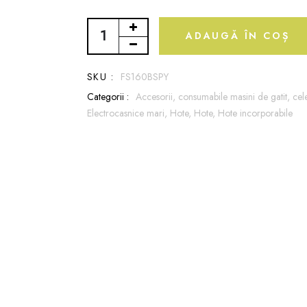
ADAUGĂ ÎN COȘ
SKU :
FS160BSPY
Categorii :
Accesorii, consumabile masini de gatit,
cel
Electrocasnice mari,
Hote,
Hote,
Hote incorporabile