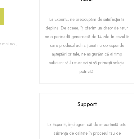
La ExpertE, ne preocupăm de satisfacția ta
deplină. De aceea, îți oferim un drept de retur
pe o perioadă generoasă de 14 zile. În cazul în
e mai noi,
care produsul achiziționat nu corespunde
așteptărilor tale, ne asigurăm că ai timp
suficient să-l returnezi și să primești soluția
potrivită.
Support
La ExpertE, înțelegem cât de importantă este
asistența de calitate în procesul tău de