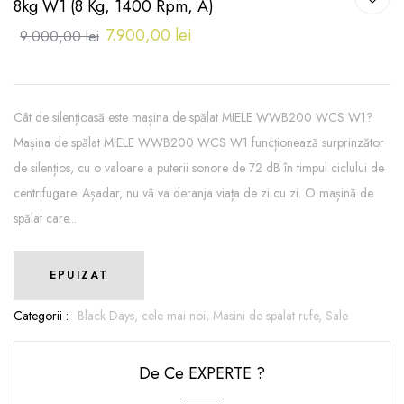
8kg W1 (8 Kg, 1400 Rpm, A)
7.900,00 lei
9.000,00 lei
Cât de silențioasă este mașina de spălat MIELE WWB200 WCS W1?
Mașina de spălat MIELE WWB200 WCS W1 funcționează surprinzător
de silențios, cu o valoare a puterii sonore de 72 dB în timpul ciclului de
centrifugare. Așadar, nu vă va deranja viața de zi cu zi. O mașină de
spălat care...
EPUIZAT
Categorii :
Black Days,
cele mai noi,
Masini de spalat rufe,
Sale
De Ce EXPERTE ?