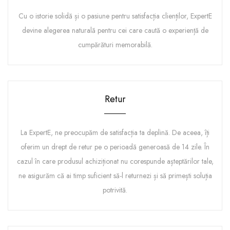
Cu o istorie solidă și o pasiune pentru satisfacția clienților, ExpertE
devine alegerea naturală pentru cei care caută o experiență de
cumpărături memorabilă.
Retur
La ExpertE, ne preocupăm de satisfacția ta deplină. De aceea, îți
oferim un drept de retur pe o perioadă generoasă de 14 zile. În
cazul în care produsul achiziționat nu corespunde așteptărilor tale,
ne asigurăm că ai timp suficient să-l returnezi și să primești soluția
potrivită.