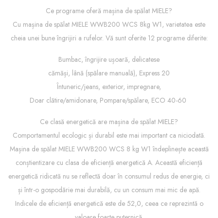
Ce programe oferă mașina de spălat MIELE?
Cu mașina de spălat MIELE WWB200 WCS 8kg W1, varietatea este
cheia unei bune îngrijiri a rufelor. Vă sunt oferite 12 programe diferite:
Bumbac, îngrijire ușoară, delicatese
cămăși, lână (spălare manuală), Express 20
Întuneric/jeans, exterior, impregnare,
Doar clătire/amidonare, Pompare/spălare, ECO 40-60
Ce clasă energetică are mașina de spălat MIELE?
Comportamentul ecologic și durabil este mai important ca niciodată.
Mașina de spălat MIELE WWB200 WCS 8 kg W1 îndeplinește această
conștientizare cu clasa de eficiență energetică A. Această eficiență
energetică ridicată nu se reflectă doar în consumul redus de energie, ci
și într-o gospodărie mai durabilă, cu un consum mai mic de apă.
Indicele de eficiență energetică este de 52,0, ceea ce reprezintă o
valoare foarte puternică.