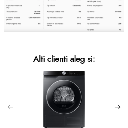
Alti clienti aleg si: