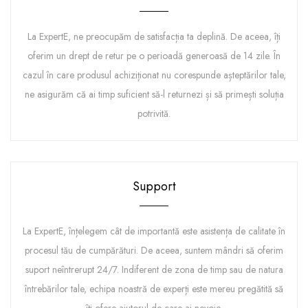
La ExpertE, ne preocupăm de satisfacția ta deplină. De aceea, îți
oferim un drept de retur pe o perioadă generoasă de 14 zile. În
cazul în care produsul achiziționat nu corespunde așteptărilor tale,
ne asigurăm că ai timp suficient să-l returnezi și să primești soluția
potrivită.
Support
La ExpertE, înțelegem cât de importantă este asistența de calitate în
procesul tău de cumpărături. De aceea, suntem mândri să oferim
suport neîntrerupt 24/7. Indiferent de zona de timp sau de natura
întrebărilor tale, echipa noastră de experți este mereu pregătită să