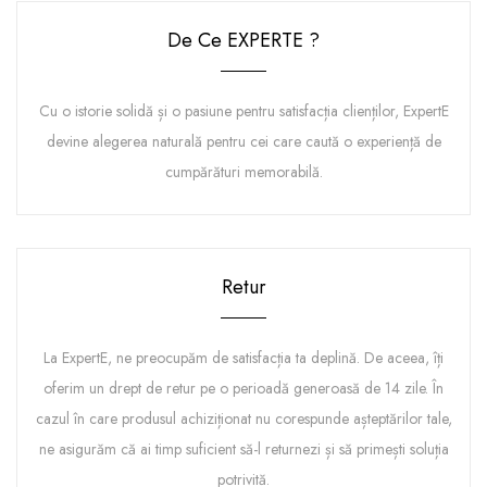
De Ce EXPERTE ?
Cu o istorie solidă și o pasiune pentru satisfacția clienților, ExpertE
devine alegerea naturală pentru cei care caută o experiență de
cumpărături memorabilă.
Retur
La ExpertE, ne preocupăm de satisfacția ta deplină. De aceea, îți
oferim un drept de retur pe o perioadă generoasă de 14 zile. În
cazul în care produsul achiziționat nu corespunde așteptărilor tale,
ne asigurăm că ai timp suficient să-l returnezi și să primești soluția
potrivită.