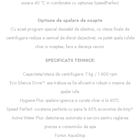
usoara 40 °C in combinatie cu optiunea SpeedPerfect.
Optiune de spalare de noapte
Cu acest program special deosebit de silentios, cu viteza finala de
centrifugare redusa si semnal de sfarsit dezactivat, va puteti spala rufele
chiar si noaptea, fara a deranja vecinii.
SPECIFICATII TEHNICE:
Capacitate/viteza de centrifugare: 7 kg / 1.400 rpm
Eco Silence Drive™: asa trebuie sa fie eficient si robust o masina de
spalat rufe.
Hygiene Plus: spalare igienica si curata chiar si la 40°C.
Speed ​​​​Perfect: curatenie perfecta cu pana la 65% economie de timp*.
Active Water Plus: detectarea automata a sarcinii pentru reglarea
precisa a consumului de apa
Furtun AquaStop