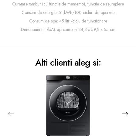
Curatare tambur (cu functie de memento), functie de reumplere
Consum de energie: 51 kWh/100 cicluri de operare
Consum de apa: 45 litri/ciclu de functionare
Dimensiuni (InlxlxA): aproximativ 84,8 x 59,8 x 55 cm
Alti clienti aleg si: