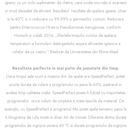
igienic cu un ciclu suplimentar de clatire, care ucide microbii si acarienii
in mod deosebit de eficient. Rezultatul: rezultate de spalare igiena, chiar
si la 40°C si o reducere cu 99,99% a germenilor comuni. Reducere
pentru Enterococcus Hirae si Pseudomonas Aeruginosa, conform
Honisch si colab. 2014, „Efectele timpului ciclului de spalare,
temperaturii si formularii detergentului asupra eficientei igienice a
rufelor de uz casnic.” Realizat de Universitatea din Rhine-Waal.
Rezultate perfecte in mai putin de jumatate din timp.
Daca timpul este scurt si masina dvs. de spalat are SpeedPerfect, puteti
scurta durata de rulare a programului cu pana la 65%, pastrand in
acelasi timp calitatea inalta. SpeedPerfect poate fi folosit cu majoritatea
programelor, orice volum de umplere si toate tipurile de material. De
exemplu, cu SpeedPerfect si programul Mix puteti spala temeinic pana la
4 kilograme de rufe mixte in doar 46 de minute. Diferenta dintre durata
programului de ingrijire usoara 40 °C si durata programului de ingrijire