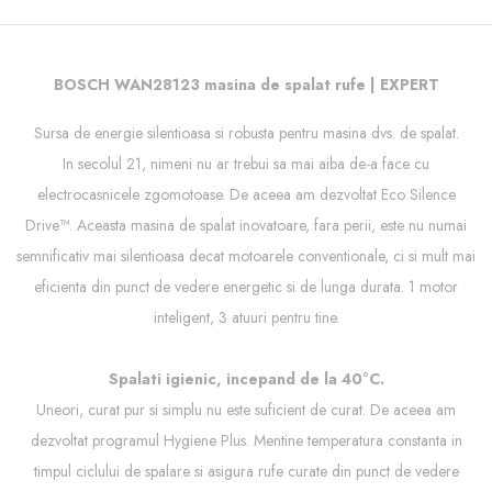
BOSCH WAN28123 masina de spalat rufe | EXPERT
Sursa de energie silentioasa si robusta pentru masina dvs. de spalat.
In secolul 21, nimeni nu ar trebui sa mai aiba de-a face cu
electrocasnicele zgomotoase. De aceea am dezvoltat Eco Silence
Drive™. Aceasta masina de spalat inovatoare, fara perii, este nu numai
semnificativ mai silentioasa decat motoarele conventionale, ci si mult mai
eficienta din punct de vedere energetic si de lunga durata. 1 motor
inteligent, 3 atuuri pentru tine.
Spalati igienic, incepand de la 40°C.
Uneori, curat pur si simplu nu este suficient de curat. De aceea am
dezvoltat programul Hygiene Plus. Mentine temperatura constanta in
timpul ciclului de spalare si asigura rufe curate din punct de vedere