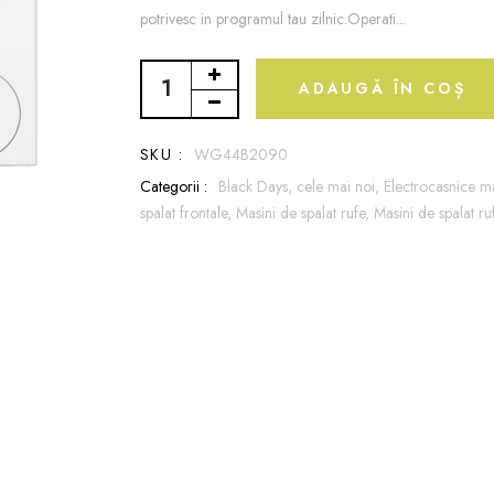
potrivesc in programul tau zilnic.Operati...
ADAUGĂ ÎN COȘ
SKU :
WG44B2090
Categorii :
Black Days,
cele mai noi,
Electrocasnice m
spalat frontale,
Masini de spalat rufe,
Masini de spalat ru