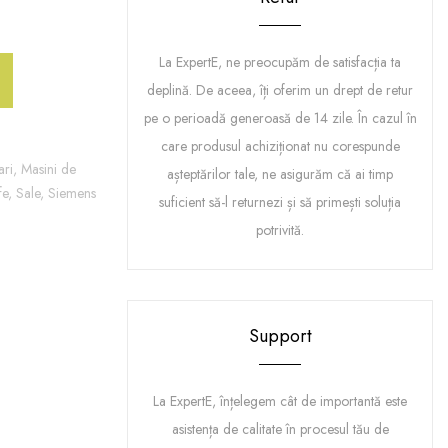
La ExpertE, ne preocupăm de satisfacția ta
deplină. De aceea, îți oferim un drept de retur
pe o perioadă generoasă de 14 zile. În cazul în
care produsul achiziționat nu corespunde
ari,
Masini de
așteptărilor tale, ne asigurăm că ai timp
fe,
Sale,
Siemens
suficient să-l returnezi și să primești soluția
potrivită.
Support
La ExpertE, înțelegem cât de importantă este
asistența de calitate în procesul tău de