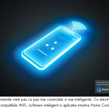
domeniile vietii pas cu pas mai conectate si mai inteligente. Cu el
mpatibile WiFi, software inteligent si aplicatia intuitiva Home Conn