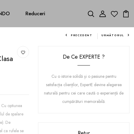
NDO
Reduceri
PRECEDENT
URMĂTORUL
De Ce EXPERTE ?
lasa
Cu o istorie solidă și o pasiune pentru
satisfacția clienților, ExpertE devine alegerea
naturală pentru cei care caută o experiență de
cumpărături memorabilă.
e. Cu optiunea
lul de spalare
e). De
l ca rufele se
Retur