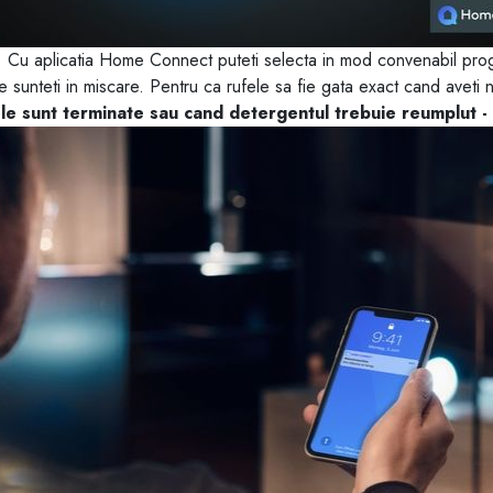
s. Cu aplicatia Home Connect puteti selecta in mod convenabil pro
e sunteti in miscare. Pentru ca rufele sa fie gata exact cand aveti 
ele sunt terminate sau cand detergentul trebuie reumplut - 