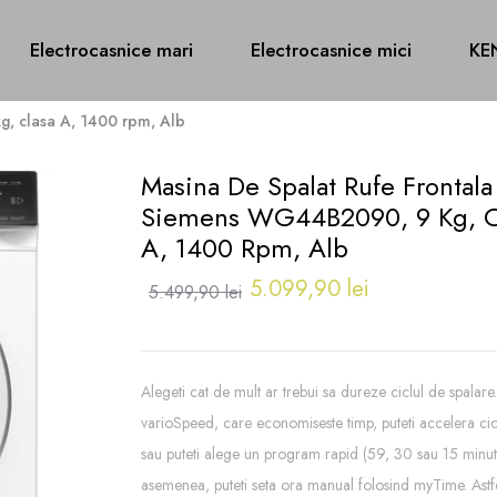
Electrocasnice mari
Electrocasnice mici
KE
g, clasa A, 1400 rpm, Alb
Masina De Spalat Rufe Frontala
Siemens WG44B2090, 9 Kg, C
A, 1400 Rpm, Alb
5.099,90 lei
5.499,90 lei
Alegeti cat de mult ar trebui sa dureze ciclul de spalar
varioSpeed, care economiseste timp, puteti accelera cic
sau puteti alege un program rapid (59, 30 sau 15 minut
asemenea, puteti seta ora manual folosind myTime. Astfe