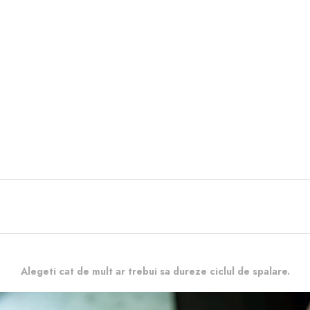
Alegeti cat de mult ar trebui sa dureze ciclul de spalare.