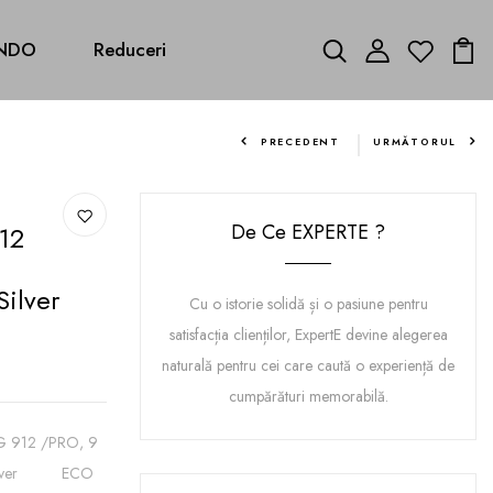
NDO
Reduceri
PRECEDENT
URMĂTORUL
De Ce EXPERTE ?
12
ilver
Cu o istorie solidă și o pasiune pentru
satisfacția clienților, ExpertE devine alegerea
naturală pentru cei care caută o experiență de
cumpărături memorabilă.
AWG 912 /PRO, 9
e, Silver ECO