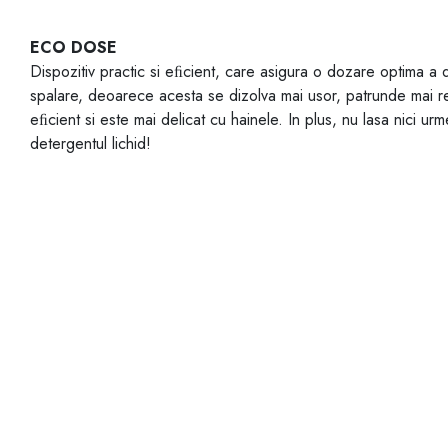
ECO DOSE
Dispozitiv practic si eﬁcient, care asigura o dozare optima a det
spalare, deoarece acesta se dizolva mai usor, patrunde mai r
eﬁcient si este mai delicat cu hainele. In plus, nu lasa nici ur
detergentul lichid!