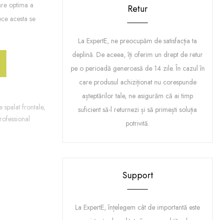
are optima a
Retur
rece acesta se
La ExpertE, ne preocupăm de satisfacția ta
deplină. De aceea, îți oferim un drept de retur
pe o perioadă generoasă de 14 zile. În cazul în
care produsul achiziționat nu corespunde
așteptărilor tale, ne asigurăm că ai timp
 spalat frontale,
suficient să-l returnezi și să primești soluția
rofessional
potrivită.
Support
La ExpertE, înțelegem cât de importantă este