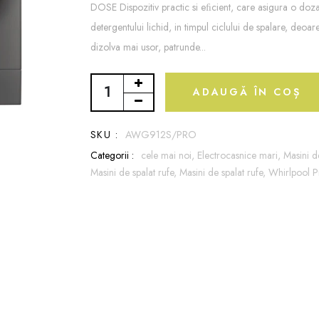
DOSE Dispozitiv practic si eﬁcient, care asigura o doz
detergentului lichid, in timpul ciclului de spalare, deoa
dizolva mai usor, patrunde...
ADAUGĂ ÎN COȘ
SKU :
AWG912S/PRO
Categorii :
cele mai noi,
Electrocasnice mari,
Masini de
Masini de spalat rufe,
Masini de spalat rufe,
Whirlpool P