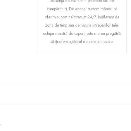
asistența de calitate în procesul tău de
cumpărături. De aceea, suntem mândri să
oferim suport neîntrerupt 24/7. Indiferent de
zona de timp sau de natura întrebărilor tale,
echipa noastră de experți este mereu pregătită
să îți ofere ajutorul de care ai nevoie.
r