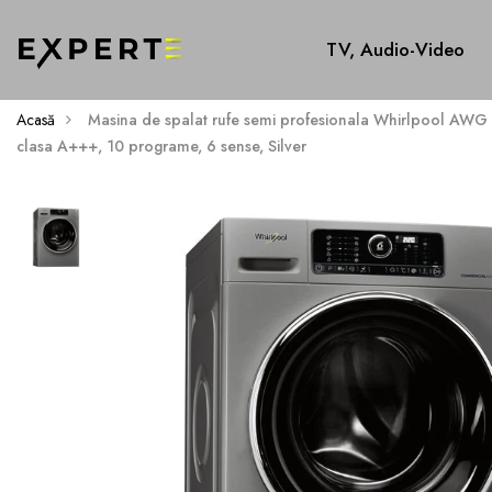
TV, Audio-Video
Acasă
Masina de spalat rufe semi profesionala Whirlpool AWG
clasa A+++, 10 programe, 6 sense, Silver