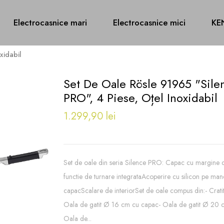
Electrocasnice mari
Electrocasnice mici
KE
xidabil
Set De Oale Rösle 91965 "Sile
PRO", 4 Piese, Oțel Inoxidabil
1.299,90 lei
Set de oale din seria Silence PRO: Capac cu margine d
functie de turnare integrataAcoperire cu silicon pe man
capacScalare de interiorSet de oale compus din:- Crat
Oala de gatit Ø 16 cm cu capac- Oala de gatit Ø 20 
Oala de...