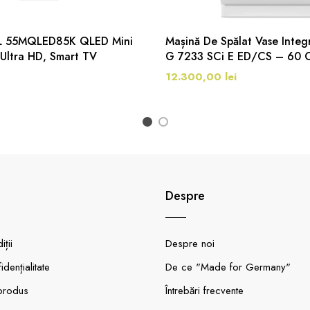
CL 55MQLED85K QLED Mini
Mașină De Spălat Vase Integr
 Ultra HD, Smart TV
G 7233 SCi E ED/CS – 60 C
12.300,00 lei
1
2
Despre
ții
Despre noi
idențialitate
De ce "Made for Germany"
produs
Întrebări frecvente