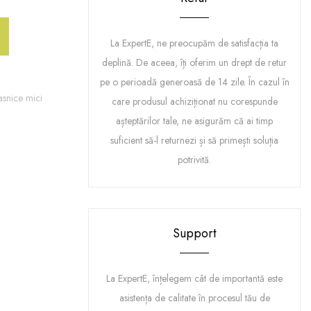
La ExpertE, ne preocupăm de satisfacția ta
deplină. De aceea, îți oferim un drept de retur
pe o perioadă generoasă de 14 zile. În cazul în
asnice mici
care produsul achiziționat nu corespunde
așteptărilor tale, ne asigurăm că ai timp
suficient să-l returnezi și să primești soluția
potrivită.
Support
La ExpertE, înțelegem cât de importantă este
asistența de calitate în procesul tău de