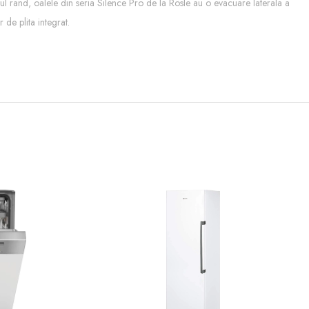
imul rand, oalele din seria Silence Pro de la Rösle au o evacuare laterala a
 de plita integrat.