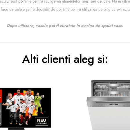
apacului sunt potrivite pentru scurgerea alimentelor mari sau delicate. Nu in ult
face ca oalele sa fie deosebit de potrivite pentru utilizarea pe plite cu extractor
Dupa utilizare, vasele pot fi curatate in masina de spalat vase.
Alti clienti aleg si: