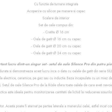
Cu functie de turnare integrata
Acoperire cu silicon pe manere si capac
Scalare de interior
Set de oale compus din:
- Cratita Ø 16 cm
- Oala de gatit Ø 16 cm cu capac
- Oala de gatit Ø 20 cm cu capac
- Oala de gatit Ø 24 cm cu capac
ant lucru dintr-un singur set - setul de oale Silence Pro din patru pi
 durata si demonstreaza acest lucru inca o data cu oalele de gatit din seria S
zele electrice, ceramice, pe gaz sau cu inductie. Baza incapsulata cu un miez 
 Setul de oale Silence Pro de la Rösle ofera toate oalele de care aveti nevoie ca
actica este ideala pentru monitorizarea cantitatii de lichid la reducerea sosuri
or. Acesta poate fi atarnat pe partea laterala a manerului oalei, astfel incat c