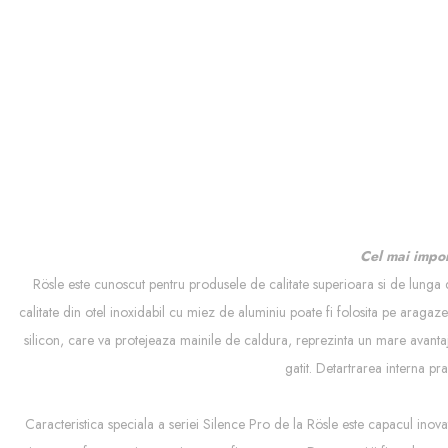
Cel mai import
Rösle este cunoscut pentru produsele de calitate superioara si de lunga
calitate din otel inoxidabil cu miez de aluminiu poate fi folosita pe araga
silicon, care va protejeaza mainile de caldura, reprezinta un mare avantaj.
gatit. Detartrarea interna pr
Caracteristica speciala a seriei Silence Pro de la Rösle este capacul inovat