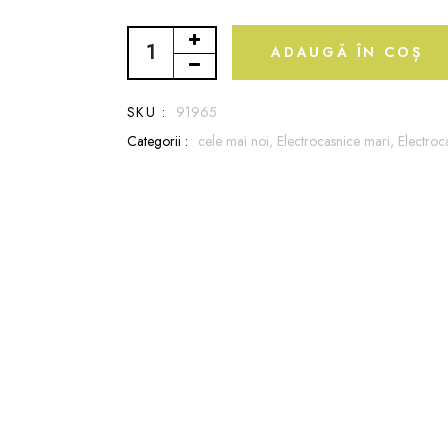
ADAUGĂ ÎN COȘ
SKU :
91965
Categorii :
cele mai noi,
Electrocasnice mari,
Electroc