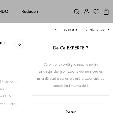
NDO
Reduceri
PRECEDENT
URMĂTORUL
nce
De Ce EXPERTE ?
Cu o istorie solidă și o pasiune pentru
satisfacția clienților, ExpertE devine alegerea
naturală pentru cei care caută o experiență de
in siliconCu
cumpărături memorabilă.
ere si
ita Ø 16 cm-
cm cu capac-
Retur