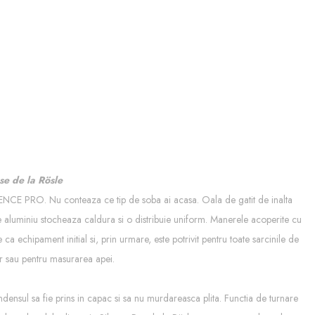
ese de la Rösle
ILENCE PRO. Nu conteaza ce tip de soba ai acasa. Oala de gatit de inalta
de aluminiu stocheaza caldura si o distribuie uniform. Manerele acoperite cu
 echipament initial si, prin urmare, este potrivit pentru toate sarcinile de
lor sau pentru masurarea apei.
ondensul sa fie prins in capac si sa nu murdareasca plita. Functia de turnare