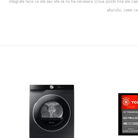
integrata face ca sita sau sita sa nu fie necesare. Doua pozitii fixe ale c
aburului, ceea ce 