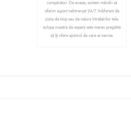
cumpărături. De aceea, suntem mândri să
oferim suport neîntrerupt 24/7. Indiferent de
zona de timp sau de natura întrebărilor tale,
echipa noastră de experți este mereu pregătită
să îți ofere ajutorul de care ai nevoie.