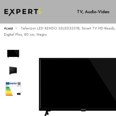
TV, Audio-Video
Acasă
Televizor LED KENDO 32LED3231B, Smart TV HD-Ready, 
Digital Plus, 80 cm, Negru