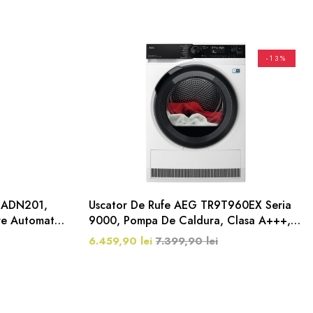
-13%
ol ADN201,
Uscator De Rufe AEG TR9T960EX Seria
re Automata,
9000, Pompa De Caldura, Clasa A+++, 9
Kg, Alb
6.459,90 lei
7.399,90 lei