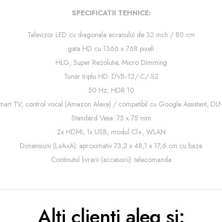
SPECIFICATII TEHNICE:
Televizor LED cu diagonala ecranului de 32 inch / 80 cm
gata HD cu 1366 x 768 pixeli
HLG, Super Rezolutie, Micro Dimming
Tuner triplu HD: DVB-T2/-C/-S2
50 Hz, HDR 10
mart TV, control vocal (Amazon Alexa) / compatibil cu Google Assistant, DL
Standard Vesa: 75 x 75 mm
2x HDMI, 1x USB, modul Cl+, WLAN
Dimensiuni (LxAxA): aproximativ 73,2 x 48,1 x 17,6 cm cu baza
Continutul livrarii (accesorii): telecomanda
Alti clienti aleg si: