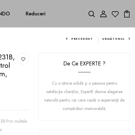
NDO
Reduceri
PRECEDENT
URMĂTORUL
231B,
De Ce EXPERTE ?
rol
Cm,
Cu o istorie solidă și o pasiune pentru
satisfacția clienților, ExpertE devine alegerea
naturală pentru cei care caută o experiență de
cumpărături memorabilă.
.Prin multele
ai