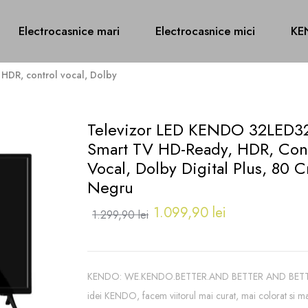
Electrocasnice mari
Electrocasnice mici
KE
HDR, control vocal, Dolby
Televizor LED KENDO 32LED3
Smart TV HD-Ready, HDR, Cont
Vocal, Dolby Digital Plus, 80 
Negru
1.099,90 lei
1.299,90 lei
KENDO: WE.KENDO.BETTER.AND BETTER AND BETTER
idei KENDO, facem viitorul mai curat, mai colorat si m