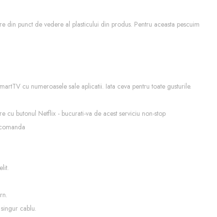
tre din punct de vedere al plasticului din produs. Pentru aceasta pescuim
martTV cu numeroasele sale aplicatii. Iata ceva pentru toate gusturile.
 cu butonul Netflix - bucurati-va de acest serviciu non-stop
lecomanda
lit.
rn.
 singur cablu.