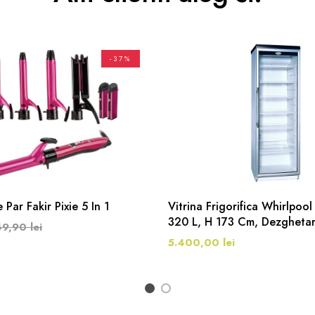
-37%
Par Fakir Pixie 5 In 1
Vitrina Frigorifica Whirlpo
320 L, H 173 Cm, Dezgheta
9,90 lei
Alb/Argintiu
5.400,00 lei
1
2