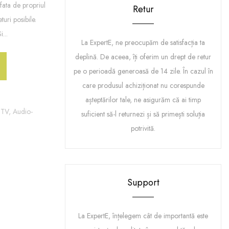
ata de propriul
Retur
turi posibile.
...
La ExpertE, ne preocupăm de satisfacția ta
deplină. De aceea, îți oferim un drept de retur
pe o perioadă generoasă de 14 zile. În cazul în
care produsul achiziționat nu corespunde
așteptărilor tale, ne asigurăm că ai timp
,
TV, Audio-
suficient să-l returnezi și să primești soluția
potrivită.
Support
La ExpertE, înțelegem cât de importantă este