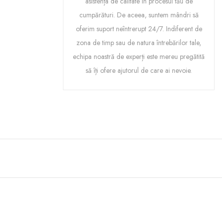
asistența de calitate în procesul tău de
cumpărături. De aceea, suntem mândri să
oferim suport neîntrerupt 24/7. Indiferent de
zona de timp sau de natura întrebărilor tale,
echipa noastră de experți este mereu pregătită
să îți ofere ajutorul de care ai nevoie.