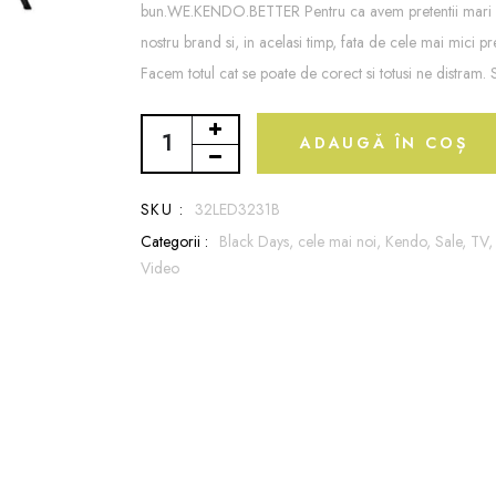
bun.WE.KENDO.BETTER Pentru ca avem pretentii mari f
nostru brand si, in acelasi timp, fata de cele mai mici pre
Facem totul cat se poate de corect si totusi ne distram. Si
ADAUGĂ ÎN COȘ
SKU :
32LED3231B
Categorii :
Black Days,
cele mai noi,
Kendo,
Sale,
TV
Video