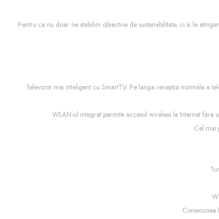
Pentru ca nu doar ne stabilim obiective de sustenabilitate, ci si le ati
Televizor mai inteligent cu SmartTV. Pe langa receptia normala a telev
WLAN-ul integrat permite accesul wireless la Internet fara 
Cel mai 
Tun
WL
Conexiunea HD