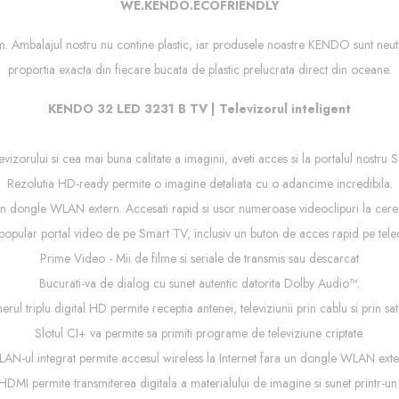
WE.KENDO.ECOFRIENDLY
ngem. Ambalajul nostru nu contine plastic, iar produsele noastre KENDO sunt neu
proportia exacta din fiecare bucata de plastic prelucrata direct din oceane.
KENDO 32 LED 3231 B TV | Televizorul inteligent
izorului si cea mai buna calitate a imaginii, aveti acces si la portalul nostru S
Rezolutia HD-ready permite o imagine detaliata cu o adancime incredibila.
un dongle WLAN extern. Accesati rapid si usor numeroase videoclipuri la cerere
popular portal video de pe Smart TV, inclusiv un buton de acces rapid pe te
Prime Video - Mii de filme si seriale de transmis sau descarcat
Bucurati-va de dialog cu sunet autentic datorita Dolby Audio™.
erul triplu digital HD permite receptia antenei, televiziunii prin cablu si prin sate
Slotul CI+ va permite sa primiti programe de televiziune criptate.
AN-ul integrat permite accesul wireless la Internet fara un dongle WLAN exte
MI permite transmiterea digitala a materialului de imagine si sunet printr-un