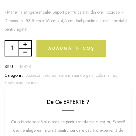
- Maner la atingere moale- Suport pentru carnati din otel inoxidabil-
Dimensiuni: 53,5 cm x 16 cm x 4,5 cm- Inel practic din otel inoxidabil
pentru agatat
ADAUGĂ ÎN COȘ
SKU :
13428
Categorii :
Accesorii, consumabile masini de gatit,
cele mai noi,
Electrocasnice mici
De Ce EXPERTE ?
Cu o istorie solidă și o pasiune pentru satisfacția clienților, ExpertE
devine alegerea naturală pentru cei care caută o experiență de