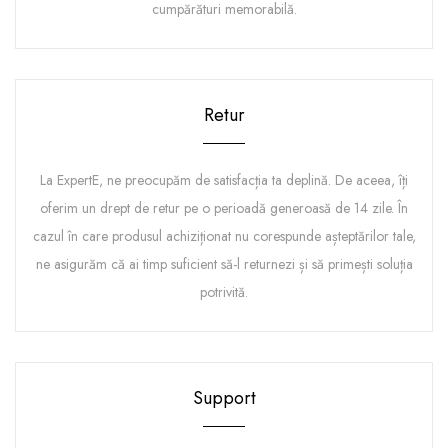
cumpărături memorabilă.
Retur
La ExpertE, ne preocupăm de satisfacția ta deplină. De aceea, îți
oferim un drept de retur pe o perioadă generoasă de 14 zile. În
cazul în care produsul achiziționat nu corespunde așteptărilor tale,
ne asigurăm că ai timp suficient să-l returnezi și să primești soluția
potrivită.
Support