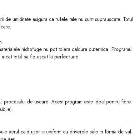
ii de umiditate asigura ca rufele tale nu sunt suprauscate. Totul
lcare.
r.
materialele hidrofuge nu pot tolera caldura puternica. Programul
incat totul sa fie uscat la perfectiune.
ul procesului de uscare. Acest program este ideal pentru fibre
ibile).
uie aerul cald usor si uniform cu driverele sale in forma de val.
 de aer.