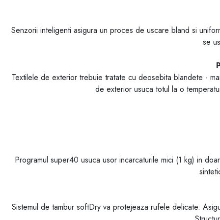
Senzorii inteligenti asigura un proces de uscare bland si unifor
se us
P
Textilele de exterior trebuie tratate cu deosebita blandete - m
de exterior usuca totul la o temperatur
Programul super40 usuca usor incarcaturile mici (1 kg) in doa
sintet
Sistemul de tambur softDry va protejeaza rufele delicate. Asigur
Structu