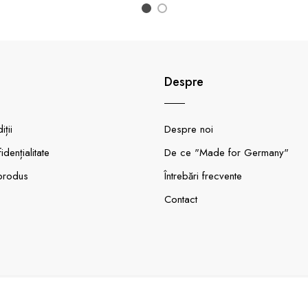
1
2
Despre
ții
Despre noi
idențialitate
De ce "Made for Germany"
produs
Întrebări frecvente
Contact