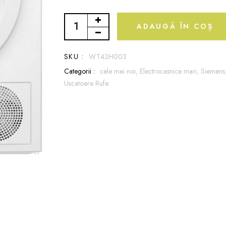
ADAUGĂ ÎN COȘ
SKU :
WT43H003
Categorii :
cele mai noi,
Electrocasnice mari,
Siemens
Uscatoare Rufe