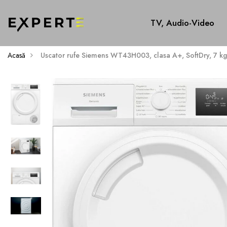
TV, Audio-Video
Acasă
Uscator rufe Siemens WT43H003, clasa A+, SoftDry, 7 kg