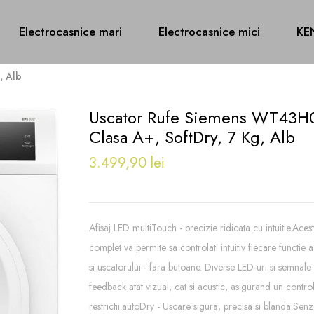
Electrocasnice mari
Electrocasnice mici
KE
, Alb
Uscator Rufe Siemens WT43H
Clasa A+, SoftDry, 7 Kg, Alb
3.499,90 lei
Afisaj LED multiTouch - precizie ridicata cu intuitie.Acest a
complet va permite sa controlati intuitiv fiecare functie a
si uscatorului - fara butoane. Diverse LED-uri si semnal
feedback atat vizual, cat si acustic, asigurand un contro
restrictii.autoDry - Uscare sigura, precisa si blanda.Senzo