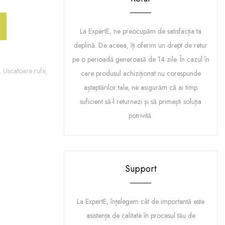
La ExpertE, ne preocupăm de satisfacția ta
deplină. De aceea, îți oferim un drept de retur
pe o perioadă generoasă de 14 zile. În cazul în
,
Uscatoare rufe,
care produsul achiziționat nu corespunde
așteptărilor tale, ne asigurăm că ai timp
suficient să-l returnezi și să primești soluția
potrivită.
Support
La ExpertE, înțelegem cât de importantă este
asistența de calitate în procesul tău de