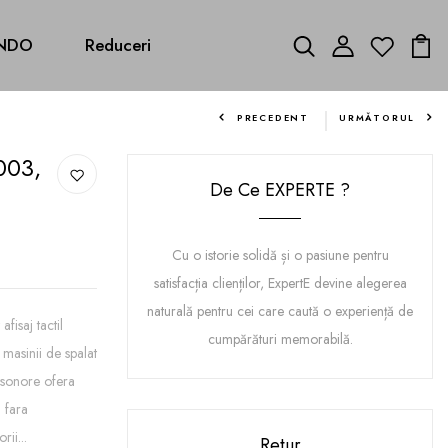
NDO
Reduceri
PRECEDENT
URMĂTORUL
003,
De Ce EXPERTE ?
Cu o istorie solidă și o pasiune pentru
satisfacția clienților, ExpertE devine alegerea
naturală pentru cei care caută o experiență de
fisaj tactil
cumpărături memorabilă.
 masinii de spalat
e sonore ofera
l fara
rii...
Retur