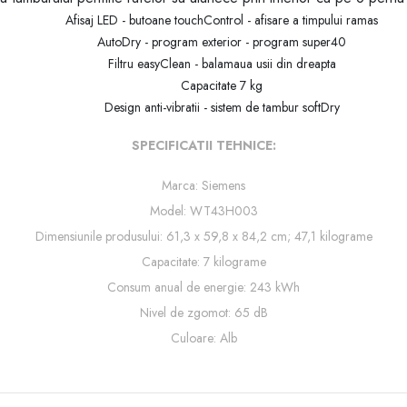
Afisaj LED - butoane touchControl - afisare a timpului ramas
AutoDry - program exterior - program super40
Filtru easyClean - balamaua usii din dreapta
Capacitate 7 kg
Design anti-vibratii - sistem de tambur softDry
SPECIFICATII TEHNICE:
Marca: Siemens
Model: WT43H003
Dimensiunile produsului: ‎61,3 x 59,8 x 84,2 cm; 47,1 kilograme
Capacitate: 7 kilograme
Consum anual de energie: 243 kWh
Nivel de zgomot: 65 dB
Culoare: Alb