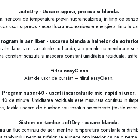
autoDry - Uscare sigura, precisa si blanda.
m: senzorii de temperatura previn supraincalzirea, in timp ce senzor
uca usor si precis - acest lucru economiseste energie si timp la ca
rogram in aer liber - uscarea blanda a hainelor de exterio
ai ales la uscare. Cusaturile cu banda, acoperirile cu membrane si 
a constant scazuta si masoara constant umiditatea reziduala, astfel 
Filtru easyClean
Atat de usor de curatat – filtrul easyClean.
Program super40 - uscati incarcaturile mici rapid si usor.
r 40 de minute. Umiditatea reziduala este masurata continuu in timp
ice, textile usoare din bumbac sau tesaturi amestecate (textile insens
Sistem de tambur softDry - uscare blanda.
a un flux continuu de aer, mentine temperatura constanta si distrib
ra tamburului permite rufelor sa alunece prin interior ca pe o perna