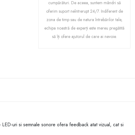
cumpărături. De aceea, suntem mândri să
oferim suport neîntrerupt 24/7. Indiferent de
zona de timp sau de natura întrebărilor tale,
echipa noastră de experți este mereu pregătită
să îți ofere ajutorul de care ai nevoie.
rse LED-uri si semnale sonore ofera feedback atat vizual, cat si