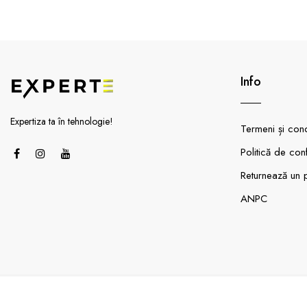
Info
Expertiza ta în tehnologie!
Termeni și condi
Politică de conf
Returnează un 
ANPC
Experte
© Copyright 2023 |
By
PREMIUM BUSINESS HAUS S.R.L.