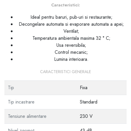
Caracteristici:
Ideal pentru baruri, pub-uri si restaurante;
Decongelare automata si evaporare automata a apei;
Ventilat;
Temperatura ambientala maxima 32 ° C;
Usa reversibila;
Control mecanic;
Lumina interioara.
CARACTERISTICI GENERALE
Tip
Fixa
Tip incastrare
Standard
Tensiune alimentare
230 V
Nivel zgomot
43 dB