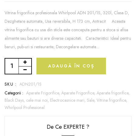
Vitrina frigorifica profesionala Whirlpool ADN 201/1S, 320l, Clasa D,
Dezghetare automata, Usa reversibila, H 173 cm, Antracit Aceasta
vitrina frigorifica cu usa din sticla este conceputa pentru a stoca si afisa
alimente sau bauturi si are diverse capacitati. Caracteristici: Ideal pentru
baruri, pub-uri si restaurante; Decongelare automata...
ADAUGĂ ÎN COȘ
SKU :
ADN201/1S
Categorii :
Aparate Frigorifice,
Aparate Frigorifice,
Aparate frigorifice,
Black Days,
cele mai noi,
Electrocasnice mari,
Sale,
Vitrine frigorifice,
Whirlpool Professional
De Ce EXPERTE ?