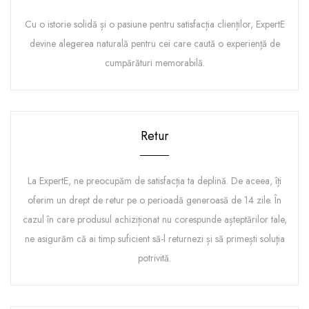
Cu o istorie solidă și o pasiune pentru satisfacția clienților, ExpertE
devine alegerea naturală pentru cei care caută o experiență de
cumpărături memorabilă.
Retur
La ExpertE, ne preocupăm de satisfacția ta deplină. De aceea, îți
oferim un drept de retur pe o perioadă generoasă de 14 zile. În
cazul în care produsul achiziționat nu corespunde așteptărilor tale,
ne asigurăm că ai timp suficient să-l returnezi și să primești soluția
potrivită.