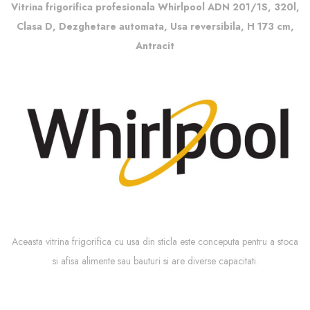
Vitrina frigorifica profesionala Whirlpool ADN 201/1S, 320l,
Clasa D, Dezghetare automata, Usa reversibila, H 173 cm,
Antracit
Aceasta vitrina frigorifica cu usa din sticla este conceputa pentru a stoca
si afisa alimente sau bauturi si are diverse capacitati.