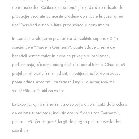
consumatorilor. Calitatea superioară și standardele ridicate de
producție asociate cu aceste produse contribuie la construirea
unei încrederi durabile între producător și consumator.
În concluzie, alegerea produselor de calitate superioară, în
special cele "Made in Germany", poate aduce o serie de
beneficii semnificative în ceea ce privește durabilitatea,
performanța, eficiența energetică și suportul tehnic. Chiar dacă
prețul inițial poate fi mai ridicat, investiția în astfel de produse
poate aduce economii pe termen lung și o experiență mai
satisfăcătoare în utilizarea lor.
La ExpertE.ro, ne mândrim cu o selecție diversificată de produse
de calitate superioară, inclusiv opțiuni "Made for Germany",
pentru a vă oferi o gamă largă de alegeri pentru nevoile dvs.
specifice.