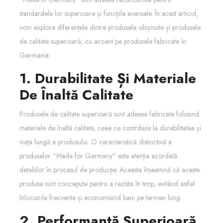
standardele lor superioare și funcțiile avansate. În acest articol,
vom explora diferențele dintre produsele obișnuite și produsele
de calitate superioară, cu accent pe produsele fabricate în
Germania.
1. Durabilitate Și Materiale
De Înaltă Calitate
Produsele de calitate superioară sunt adesea fabricate folosind
materiale de înaltă calitate, ceea ce contribuie la durabilitatea și
viața lungă a produsului. O caracteristică distinctivă a
produselor "Made for Germany" este atenția acordată
detaliilor în procesul de producție. Aceasta înseamnă că aceste
produse sunt concepute pentru a rezista în timp, evitând astfel
înlocuirile frecvente și economisind bani pe termen lung.
2. Performanță Superioară