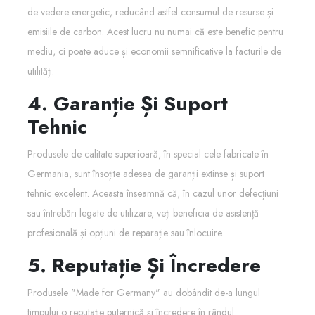
de vedere energetic, reducând astfel consumul de resurse și
emisiile de carbon. Acest lucru nu numai că este benefic pentru
mediu, ci poate aduce și economii semnificative la facturile de
utilități.
4. Garanție Și Suport
Tehnic
Produsele de calitate superioară, în special cele fabricate în
Germania, sunt însoțite adesea de garanții extinse și suport
tehnic excelent. Aceasta înseamnă că, în cazul unor defecțiuni
sau întrebări legate de utilizare, veți beneficia de asistență
profesională și opțiuni de reparație sau înlocuire.
5. Reputație Și Încredere
Produsele "Made for Germany" au dobândit de-a lungul
timpului o reputație puternică și încredere în rândul