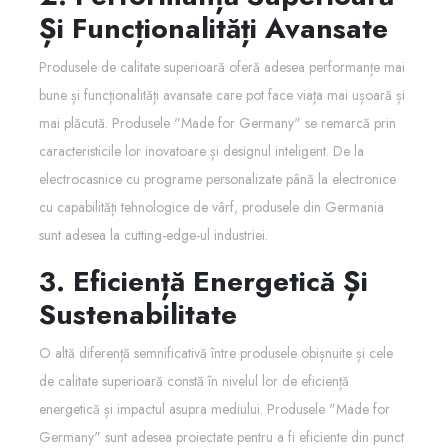
Și Funcționalități Avansate
Produsele de calitate superioară oferă adesea performanțe mai
bune și funcționalități avansate care pot face viața mai ușoară și
mai plăcută. Produsele "Made for Germany" se remarcă prin
caracteristicile lor inovatoare și designul inteligent. De la
electrocasnice cu programe personalizate până la electronice
cu capabilități tehnologice de vârf, produsele din Germania
sunt adesea la cutting-edge-ul industriei.
3. Eficiență Energetică Și
Sustenabilitate
O altă diferență semnificativă între produsele obișnuite și cele
de calitate superioară constă în nivelul lor de eficiență
energetică și impactul asupra mediului. Produsele "Made for
Germany" sunt adesea proiectate pentru a fi eficiente din punct