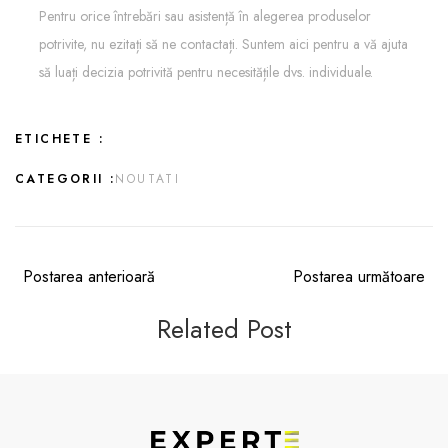
Pentru orice întrebări sau asistență în alegerea produselor
potrivite, nu ezitați să ne contactați. Suntem aici pentru a vă ajuta
să luați decizia potrivită pentru necesitățile dvs. individuale.
ETICHETE :
CATEGORII :
NOUTATI
Postarea anterioară
Postarea următoare
Related Post