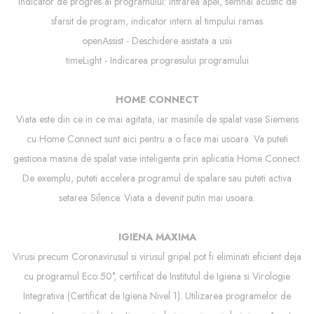
Indicator de progres al programului: intrarea apei, semnal acustic de
sfarsit de program, indicator intern al timpului ramas
openAssist - Deschidere asistata a usii
timeLight - Indicarea progresului programului
HOME CONNECT
Viata este din ce in ce mai agitata, iar masinile de spalat vase Siemens
cu Home Connect sunt aici pentru a o face mai usoara. Va puteti
gestiona masina de spalat vase inteligenta prin aplicatia Home Connect.
De exemplu, puteti accelera programul de spalare sau puteti activa
setarea Silence. Viata a devenit putin mai usoara.
IGIENA MAXIMA
Virusi precum Coronavirusul si virusul gripal pot fi eliminati eficient deja
cu programul Eco 50°, certificat de Institutul de Igiena si Virologie
Integrativa (Certificat de Igiena Nivel 1). Utilizarea programelor de