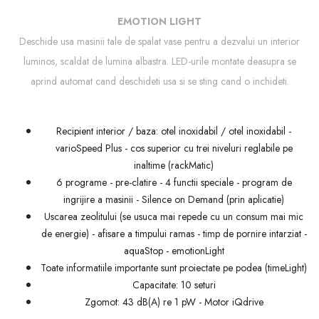
EMOTION LIGHT
Deschide usa masinii tale de spalat vase pentru a dezvalui un interior
luminos, scaldat de lumina albastra. LED-urile montate deasupra se
aprind automat cand deschideti usa si se sting cand o inchideti.
Recipient interior / baza: otel inoxidabil / otel inoxidabil -
varioSpeed ​​​​Plus - cos superior cu trei niveluri reglabile pe
inaltime (rackMatic)
6 programe - pre-clatire - 4 functii speciale - program de
ingrijire a masinii - Silence on Demand (prin aplicatie)
Uscarea zeolitului (se usuca mai repede cu un consum mai mic
de energie) - afisare a timpului ramas - timp de pornire intarziat -
aquaStop - emotionLight
Toate informatiile importante sunt proiectate pe podea (timeLight)
Capacitate: 10 seturi
Zgomot: 43 dB(A) re 1 pW - Motor iQdrive