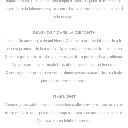
departe de casa, puteti controla timpul de spalare, puteti primi notificari
push. Datorita telecomenzii, este posibil sa aveti vasele gata atunci cand
este necesar.
DIAGNOSTICARE LA DISTANTA
In caz de anomalii, sistemul Home Connect ofera posibilitatea de a-ti
analiza produsul de la distanta. Cu acordul dumneavoastra, tehnicienii
Siemens pot accesa produsul dumneavoastra si pot identifica problema.
Daca defectiunea nu poate fi rezolvata instantaneu, un tehnician
Siemens va fi informat si va veni la dumneavoastra acasa deja cu toate
piesele de schimb necesare.
TIME LIGHT
Dispozitivul inovator timeLight proiecteaza alternativ timpul ramas, starea
programului si chiar posibilele mesaje de eroare pe podeaua bucatariei.
Vei avea mereu totul sub control.