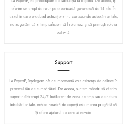
La ExpertE, ne preocupăm de satisfacția ta deplină. De aceea, îți
oferim un drept de retur pe o perioadă generoasă de 14 zile. În
cazul în care produsul achiziționat nu corespunde așteptărilor tale,
ne asigurăm că ai timp suficient să-l returnezi și să primești soluția
potrivită.
Support
La ExpertE, înțelegem cât de importantă este asistența de calitate în
procesul tău de cumpărături. De aceea, suntem mândri să oferim
suport neîntrerupt 24/7. Indiferent de zona de timp sau de natura
întrebărilor tale, echipa noastră de experți este mereu pregătită să
îți ofere ajutorul de care ai nevoie.