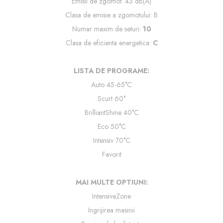
Emisii de zgomot: 43 dB(A)
Clasa de emisie a zgomotului: B
Numar maxim de seturi:
10
Clasa de eficienta energetica:
C
LISTA DE PROGRAME:
Auto 45-65°C
Scurt 60°
BrilliantShine 40°C
Eco 50°C
Intensiv 70°C
Favorit
MAI MULTE OPTIUNI:
IntensiveZone
Ingrijirea masinii