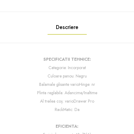
Descriere
SPECIFICATII TEHNICE:
Categorie: I
ncorporat
Culoare panou: Negru
Balamale glisante varioHinge: nr
Plinta reglabila: Adancime/Inaltime
Al treilea coș: varioDrawer Pro
RackMatic: Da
EFICIENTA: