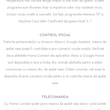
temperatura mai ridicata atinge niveluri si mai mari de igiena. Aceste
programe sunt eficiente chiar si impotriva celor mai rezistenti virusi,
inclusiv virusii inveliti si neinveliti. De fapt, programele Intensive 70° si
Machine Care obtin Certificatul de Igiena Nivel 3. 1
CONTROL VOCAL
Datorita parteneriatului cu Amazon Alexa si Google Assistant, masina de
spalat vase poate fi controlata si prin comenzi vocale simple. Verificati
daca abilitatile Home Connect ale aplicatiilor Alexa si Google Home
sunt disponibile in tara si limba dvs. Activati abilitatile pentru a stabili
conexiunea cu masina dvs. de spalat vase. Odata conectat, veti avea la
dispozitie diverse comenzi vocale pentru a va controla masina de spalat
vase.
TELECOMANDA
Cu Home Connect puteti porni masina de spalat vase atunci cand sunteti