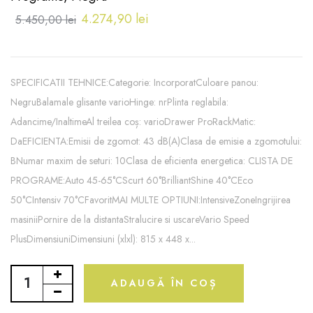
4.274,90 lei
5.450,00 lei
SPECIFICATII TEHNICE:Categorie: IncorporatCuloare panou:
NegruBalamale glisante varioHinge: nrPlinta reglabila:
Adancime/InaltimeAl treilea coș: varioDrawer ProRackMatic:
DaEFICIENTA:Emisii de zgomot: 43 dB(A)Clasa de emisie a zgomotului:
BNumar maxim de seturi: 10Clasa de eficienta energetica: CLISTA DE
PROGRAME:Auto 45-65°CScurt 60°BrilliantShine 40°CEco
50°CIntensiv 70°CFavoritMAI MULTE OPTIUNI:IntensiveZoneIngrijirea
masiniiPornire de la distantaStralucire si uscareVario Speed
PlusDimensiuniDimensiuni (xlxl): 815 x 448 x...
ADAUGĂ ÎN COȘ