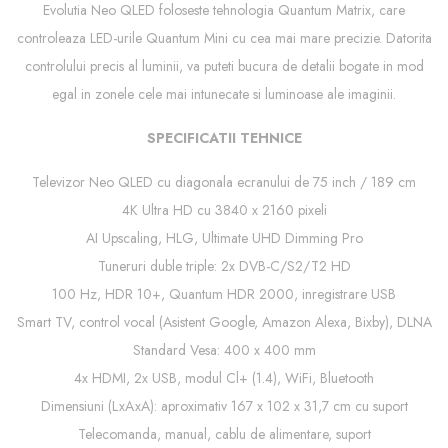
Evolutia Neo QLED foloseste tehnologia Quantum Matrix, care
controleaza LED-urile Quantum Mini cu cea mai mare precizie. Datorita
controlului precis al luminii, va puteti bucura de detalii bogate in mod
egal in zonele cele mai intunecate si luminoase ale imaginii.
SPECIFICATII TEHNICE
Televizor Neo QLED cu diagonala ecranului de 75 inch / 189 cm
4K Ultra HD cu 3840 x 2160 pixeli
AI Upscaling, HLG, Ultimate UHD Dimming Pro
Tuneruri duble triple: 2x DVB-C/S2/T2 HD
100 Hz, HDR 10+, Quantum HDR 2000, inregistrare USB
Smart TV, control vocal (Asistent Google, Amazon Alexa, Bixby), DLNA
Standard Vesa: 400 x 400 mm
4x HDMI, 2x USB, modul Cl+ (1.4), WiFi, Bluetooth
Dimensiuni (LxAxA): aproximativ 167 x 102 x 31,7 cm cu suport
Telecomanda, manual, cablu de alimentare, suport