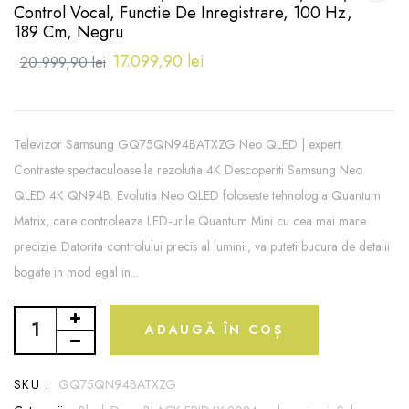
Control Vocal, Functie De Inregistrare, 100 Hz,
189 Cm, Negru
17.099,90 lei
20.999,90 lei
Televizor Samsung GQ75QN94BATXZG Neo QLED | expert.
Contraste spectaculoase la rezolutia 4K Descoperiti Samsung Neo
QLED 4K QN94B. Evolutia Neo QLED foloseste tehnologia Quantum
Matrix, care controleaza LED-urile Quantum Mini cu cea mai mare
precizie. Datorita controlului precis al luminii, va puteti bucura de detalii
bogate in mod egal in...
ADAUGĂ ÎN COȘ
SKU :
GQ75QN94BATXZG