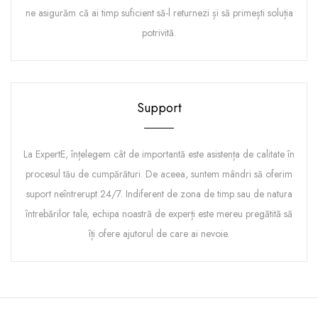
ne asigurăm că ai timp suficient să-l returnezi și să primești soluția
potrivită.
Support
La ExpertE, înțelegem cât de importantă este asistența de calitate în
procesul tău de cumpărături. De aceea, suntem mândri să oferim
suport neîntrerupt 24/7. Indiferent de zona de timp sau de natura
întrebărilor tale, echipa noastră de experți este mereu pregătită să
îți ofere ajutorul de care ai nevoie.