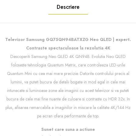
Descriere
Televizor Samsung GQ75QN94BATXZG Neo QLED | expert.
Contraste spectaculoase la rezolutia 4K
Descoperiti Samsung Neo QLED 4K QN94B. Evolutia Neo QLED
foloseste tehnologia Quantum Matrix, care controleaza LED-urile
Quantum Mini cu cea mai mare precizie. Datorita controlului precis al
luminii, va puteti bucura de detalii bogate in mod egal in cele mai
intunecate si luminoase zone ale imaginii cu acest televizor si va puteti
bucura de cele mai fine nuante de culoare si contraste cu HDR 32x. In
plus, afisarea remarcabila a imaginilor in miscare la calitate 4K/144 Hz
pe ecran ofera performante de top.
Sunet care suna a actiune