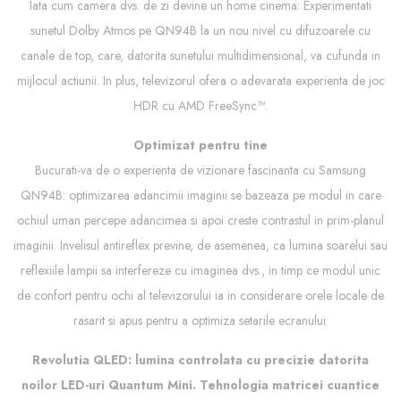
Iata cum camera dvs. de zi devine un home cinema: Experimentati
sunetul Dolby Atmos pe QN94B la un nou nivel cu difuzoarele cu
canale de top, care, datorita sunetului multidimensional, va cufunda in
mijlocul actiunii. In plus, televizorul ofera o adevarata experienta de joc
HDR cu AMD FreeSync™.
Optimizat pentru tine
Bucurati-va de o experienta de vizionare fascinanta cu Samsung
QN94B: optimizarea adancimii imaginii se bazeaza pe modul in care
ochiul uman percepe adancimea si apoi creste contrastul in prim-planul
imaginii. Invelisul antireflex previne, de asemenea, ca lumina soarelui sau
reflexiile lampii sa interfereze cu imaginea dvs., in timp ce modul unic
de confort pentru ochi al televizorului ia in considerare orele locale de
rasarit si apus pentru a optimiza setarile ecranului.
Revolutia QLED: lumina controlata cu precizie datorita
noilor LED-uri Quantum Mini. Tehnologia matricei cuantice